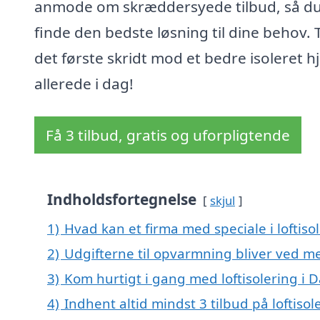
anmode om skræddersyede tilbud, så d
finde den bedste løsning til dine behov. 
det første skridt mod et bedre isoleret 
allerede i dag!
Få 3 tilbud, gratis og uforpligtende
Indholdsfortegnelse
skjul
1)
Hvad kan et firma med speciale i loftis
2)
Udgifterne til opvarmning bliver ved me
3)
Kom hurtigt i gang med loftisolering i 
4)
Indhent altid mindst 3 tilbud på loftisol