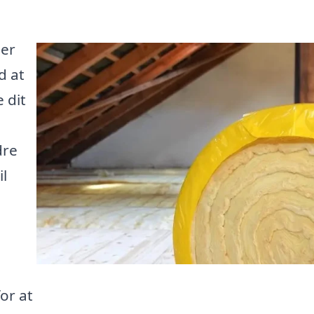
 er
d at
 dit
dre
il
for at