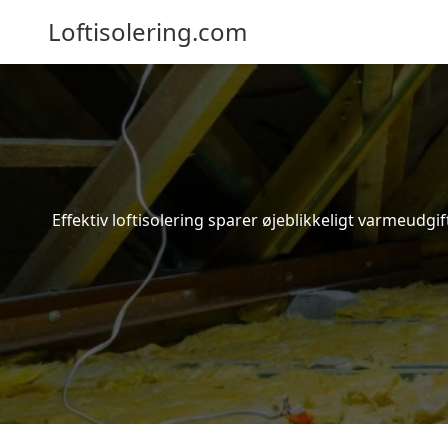
Loftisolering.com
Effektiv loftisolering sparer øjeblikkeligt varmeudg