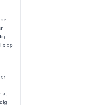
ine
er
dig
lle op
t
 er
r at
dig