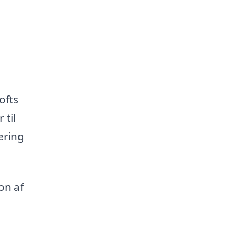
ofts
 til
ering
on af