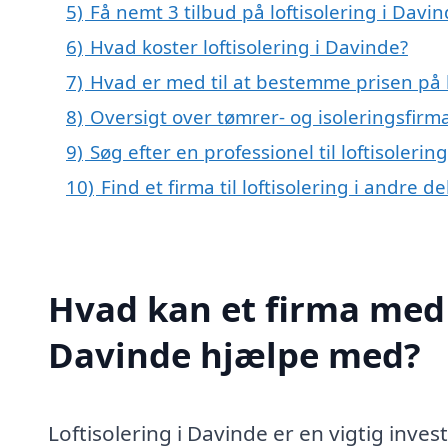
5)
Få nemt 3 tilbud på loftisolering i Davi
6)
Hvad koster loftisolering i Davinde?
7)
Hvad er med til at bestemme prisen på l
8)
Oversigt over tømrer- og isoleringsfi
9)
Søg efter en professionel til loftisoleri
10)
Find et firma til loftisolering i andre 
Hvad kan et firma med s
Davinde hjælpe med?
Loftisolering i Davinde er en vigtig inve