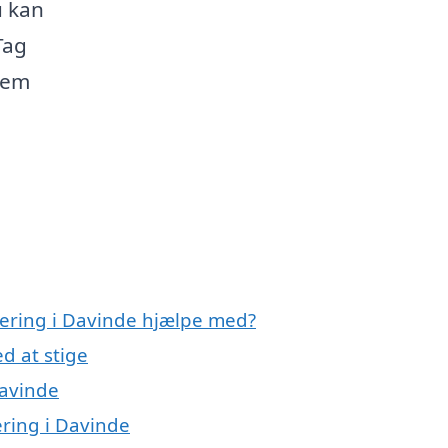
u kan
Tag
hjem
olering i Davinde hjælpe med?
d at stige
Davinde
ering i Davinde