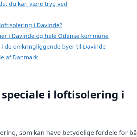
nde, du kan være tryg ved
oftisolering i Davinde?
rmaer i Davinde og hele Odense kommune
ng i de omkringliggende byer til Davinde
dele af Danmark
peciale i loftisolering i
stering, som kan have betydelige fordele for b