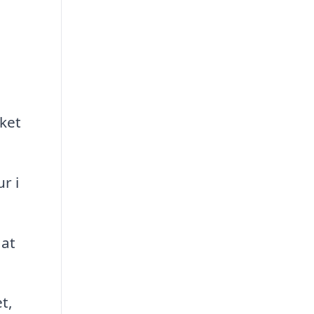
ket
r i
 at
t,