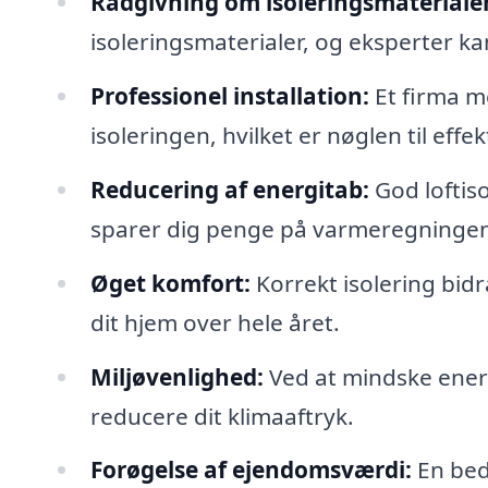
Rådgivning om isoleringsmaterialer
isoleringsmaterialer, og eksperter kan
Professionel installation:
Et firma me
isoleringen, hvilket er nøglen til effe
Reducering af energitab:
God loftis
sparer dig penge på varmeregningen
Øget komfort:
Korrekt isolering bidr
dit hjem over hele året.
Miljøvenlighed:
Ved at mindske energ
reducere dit klimaaftryk.
Forøgelse af ejendomsværdi:
En bedr