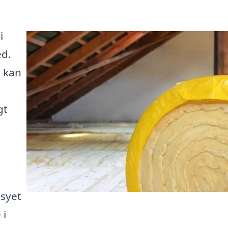
i
ed.
r kan
gt
rsyet
 i