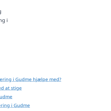
g
ng i
olering i Gudme hjælpe med?
d at stige
 Gudme
lering i Gudme