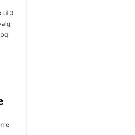
til 3
valg
 og
e
ørre