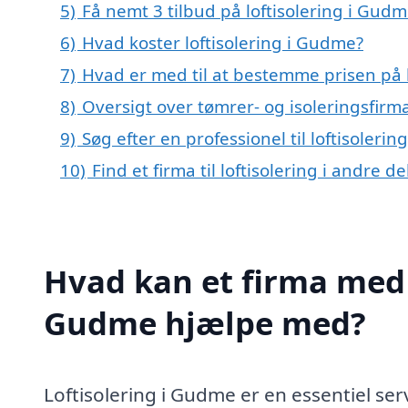
5)
Få nemt 3 tilbud på loftisolering i Gud
6)
Hvad koster loftisolering i Gudme?
7)
Hvad er med til at bestemme prisen på 
8)
Oversigt over tømrer- og isoleringsfi
9)
Søg efter en professionel til loftisoler
10)
Find et firma til loftisolering i andre 
Hvad kan et firma med s
Gudme hjælpe med?
Loftisolering i Gudme er en essentiel ser