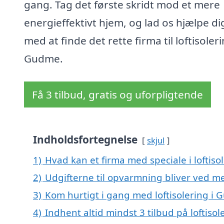
gang. Tag det første skridt mod et mere
energieffektivt hjem, og lad os hjælpe di
med at finde det rette firma til loftisoleri
Gudme.
Få 3 tilbud, gratis og uforpligtende
Indholdsfortegnelse
skjul
1)
Hvad kan et firma med speciale i loftis
2)
Udgifterne til opvarmning bliver ved me
3)
Kom hurtigt i gang med loftisolering i
4)
Indhent altid mindst 3 tilbud på loftiso