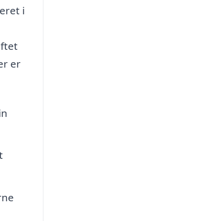
eret i
ftet
er er
in
t
rne