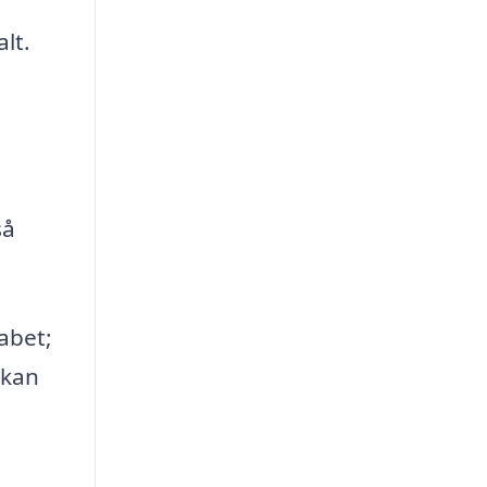
lt.
så
abet;
 kan