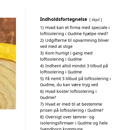
Indholdsfortegnelse
skjul
1)
Hvad kan et firma med speciale i
loftisolering i Gudme hjælpe med?
2)
Udgifterne til opvarmning bliver
ved med at stige
3)
Kom hurtigt i gang med
loftisolering i Gudme
4)
Indhent altid mindst 3 tilbud på
loftisolering i Gudme
5)
Få nemt 3 tilbud på loftisolering i
Gudme, du kan være tryg ved
6)
Hvad koster loftisolering i
Gudme?
7)
Hvad er med til at bestemme
prisen på loftisolering i Gudme?
8)
Oversigt over tømrer- og
isoleringsfirmaer i Gudme og hele
Svendborg kommune