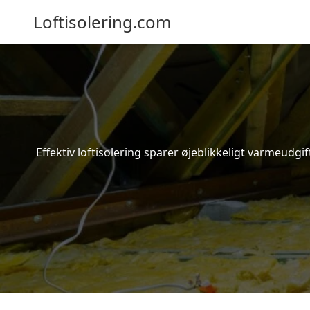
Loftisolering.com
Effektiv loftisolering sparer øjeblikkeligt varmeudg