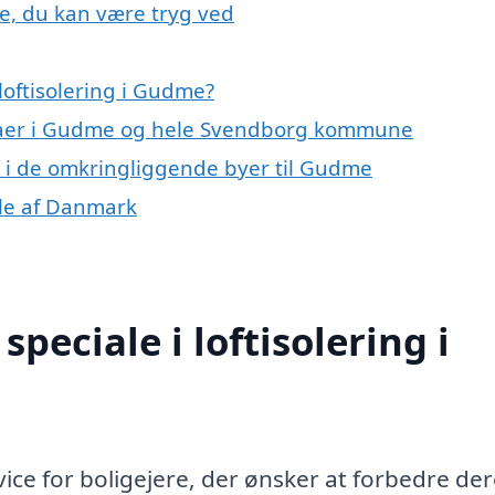
me, du kan være tryg ved
loftisolering i Gudme?
rmaer i Gudme og hele Svendborg kommune
ing i de omkringliggende byer til Gudme
dele af Danmark
peciale i loftisolering i
vice for boligejere, der ønsker at forbedre de