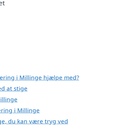
et
lering i Millinge hjælpe med?
d at stige
illinge
ring i Millinge
nge, du kan være tryg ved