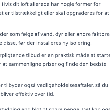
:
Hvis dit loft allerede har nogle former for
t er tilstrækkeligt eller skal opgraderes for at
der som følge af vand, dyr eller andre faktore
isse, før der installeres ny isolering.
rpligtende tilbud er en praktisk måde at starte
or at sammenligne priser og finde den bedste
tilbyder også vedligeholdelsesaftaler, så du
bliver effektiv over tid.
betydning end blot at spare penge. Det kan og