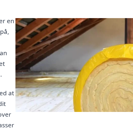
 er en
på,
kan
et
.
ed at
dit
over
asser