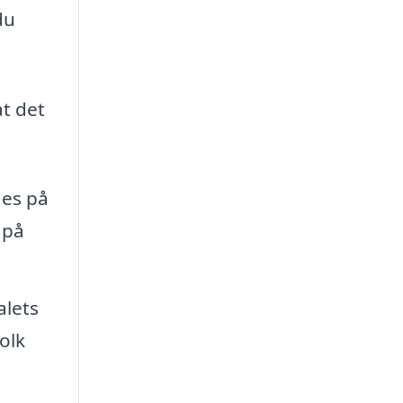
du
at det
des på
 på
alets
olk