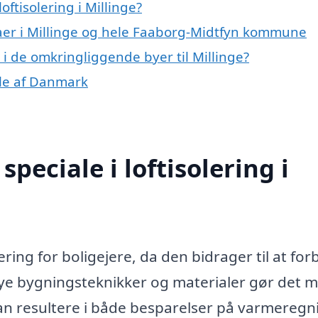
ftisolering i Millinge?
maer i Millinge og hele Faaborg-Midtfyn kommune
ng i de omkringliggende byer til Millinge?
dele af Danmark
peciale i loftisolering i
tering for boligejere, da den bidrager til at fo
ye bygningsteknikker og materialer gør det m
t kan resultere i både besparelser på varmereg