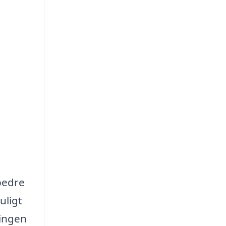
rbedre
uligt
ningen