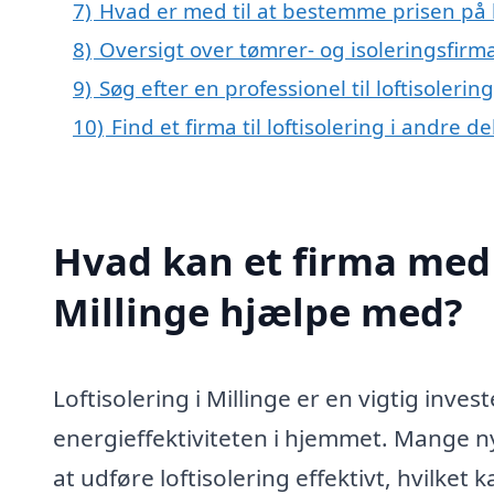
7)
Hvad er med til at bestemme prisen på lo
8)
Oversigt over tømrer- og isoleringsfir
9)
Søg efter en professionel til loftisoleri
10)
Find et firma til loftisolering i andre 
Hvad kan et firma med s
Millinge hjælpe med?
Loftisolering i Millinge er en vigtig inves
energieffektiviteten i hjemmet. Mange n
at udføre loftisolering effektivt, hvilke