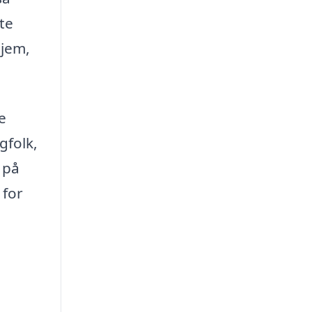
te
hjem,
e
gfolk,
 på
 for