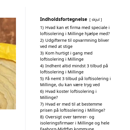
Indholdsfortegnelse
skjul
1)
Hvad kan et firma med speciale i
loftisolering i Millinge hjælpe med?
2)
Udgifterne til opvarmning bliver
ved med at stige
3)
Kom hurtigt i gang med
loftisolering i Millinge
4)
Indhent altid mindst 3 tilbud på
loftisolering i Millinge
5)
Få nemt 3 tilbud på loftisolering i
Millinge, du kan være tryg ved
6)
Hvad koster loftisolering i
Millinge?
7)
Hvad er med til at bestemme
prisen på loftisolering i Millinge?
8)
Oversigt over tømrer- og
isoleringsfirmaer i Millinge og hele
Faaborg-Midtfyn kommune