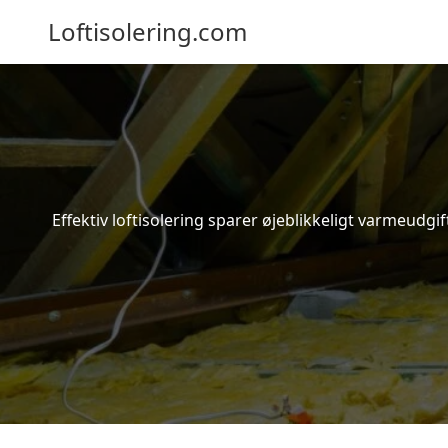
Loftisolering.com
Effektiv loftisolering sparer øjeblikkeligt varmeudg