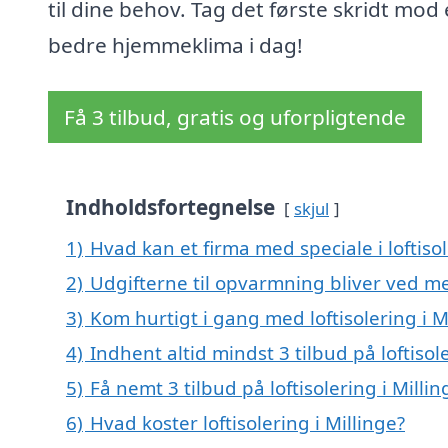
til dine behov. Tag det første skridt mod 
bedre hjemmeklima i dag!
Få 3 tilbud, gratis og uforpligtende
Indholdsfortegnelse
skjul
1)
Hvad kan et firma med speciale i loftiso
2)
Udgifterne til opvarmning bliver ved me
3)
Kom hurtigt i gang med loftisolering i M
4)
Indhent altid mindst 3 tilbud på loftisole
5)
Få nemt 3 tilbud på loftisolering i Milli
6)
Hvad koster loftisolering i Millinge?