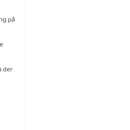
ing på
re
å der