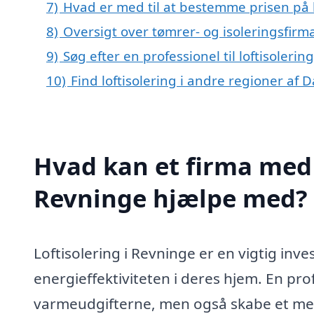
7)
Hvad er med til at bestemme prisen på l
8)
Oversigt over tømrer- og isoleringsfi
9)
Søg efter en professionel til loftisoleri
10)
Find loftisolering i andre regioner af
Hvad kan et firma med s
Revninge hjælpe med?
Loftisolering i Revninge er en vigtig inve
energieffektiviteten i deres hjem. En pro
varmeudgifterne, men også skabe et mer