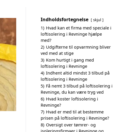
Indholdsfortegnelse
skjul
1)
Hvad kan et firma med speciale i
loftisolering i Revninge hjælpe
med?
2)
Udgifterne til opvarmning bliver
ved med at stige
3)
Kom hurtigt i gang med
loftisolering i Revninge
4)
Indhent altid mindst 3 tilbud på
loftisolering i Revninge
5)
Få nemt 3 tilbud på loftisolering i
Revninge, du kan være tryg ved
6)
Hvad koster loftisolering i
Revninge?
7)
Hvad er med til at bestemme
prisen på loftisolering i Revninge?
8)
Oversigt over tømrer- og
isoleringsfirmaer i Revninge og