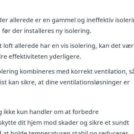
der allerede er en gammel og ineffektiv isoler
før der installeres ny isolering.
t loft allerede har en vis isolering, kan det væ
re effektiviteten yderligere.
olering kombineres med korrekt ventilation, s
st kan sikre, at dine ventilationsløsninger er
ng ikke kun handler om at forbedre
skytte dit hjem mod skader og sikre et sundt
ed at holde temperaturen stabil og reducerer