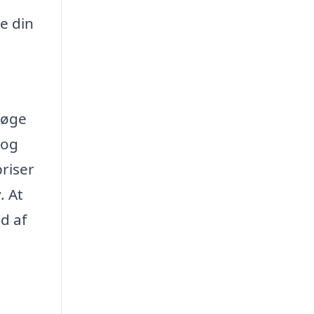
e din
søge
 og
riser
. At
d af