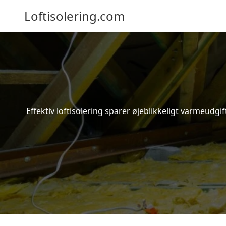
Loftisolering.com
Effektiv loftisolering sparer øjeblikkeligt varmeudg