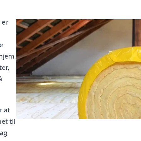
 er
re
hjem.
ter,
å
r at
et til
Tag