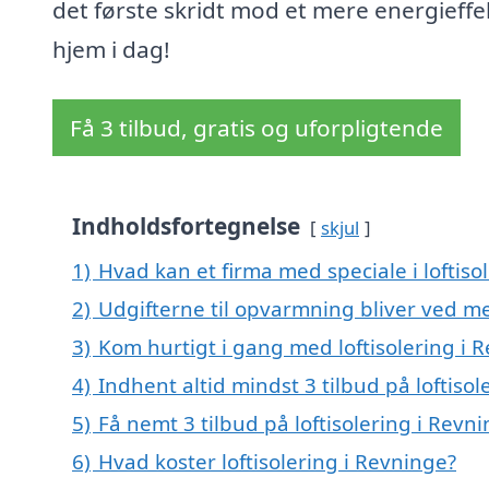
det første skridt mod et mere energieffe
hjem i dag!
Få 3 tilbud, gratis og uforpligtende
Indholdsfortegnelse
skjul
1)
Hvad kan et firma med speciale i loftis
2)
Udgifterne til opvarmning bliver ved me
3)
Kom hurtigt i gang med loftisolering i 
4)
Indhent altid mindst 3 tilbud på loftiso
5)
Få nemt 3 tilbud på loftisolering i Revn
6)
Hvad koster loftisolering i Revninge?