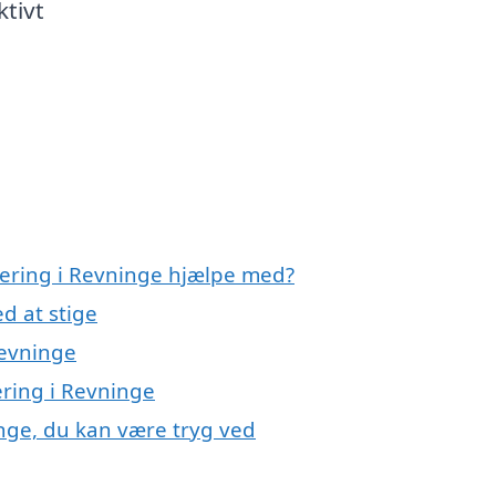
ktivt
olering i Revninge hjælpe med?
d at stige
Revninge
lering i Revninge
inge, du kan være tryg ved