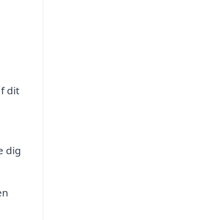
 dit
e dig
en