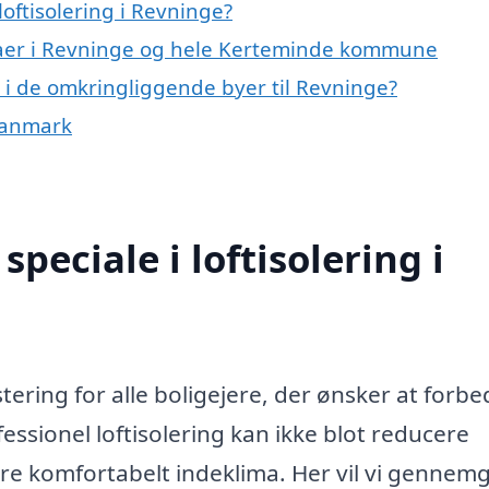
oftisolering i Revninge?
rmaer i Revninge og hele Kerteminde kommune
ng i de omkringliggende byer til Revninge?
 Danmark
peciale i loftisolering i
stering for alle boligejere, der ønsker at forbe
fessionel loftisolering kan ikke blot reducere
e komfortabelt indeklima. Her vil vi gennemg