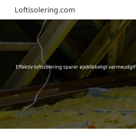
Loftisolering.com
Effektiv loftisolering sparer øjeblikkeligt varmeudg