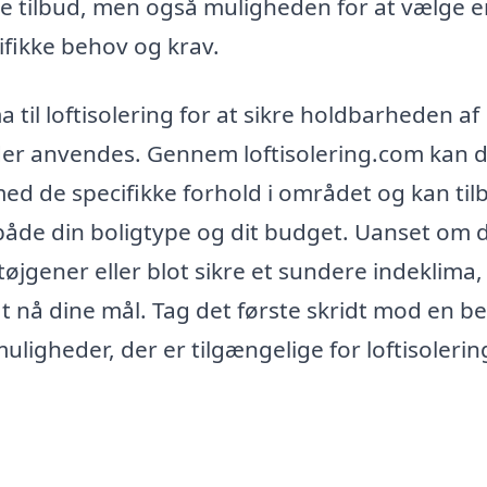
te tilbud, men også muligheden for at vælge 
fikke behov og krav.
 til loftisolering for at sikre holdbarheden af
, der anvendes. Gennem loftisolering.com kan 
med de specifikke forhold i området og kan til
både din boligtype og dit budget. Uanset om d
øjgener eller blot sikre et sundere indeklima,
at nå dine mål. Tag det første skridt mod en b
ligheder, der er tilgængelige for loftisolering