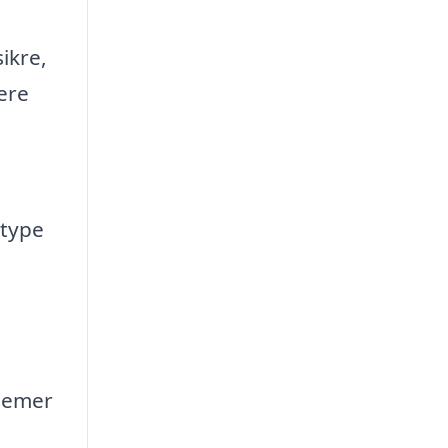
ikre,
ere
 type
blemer