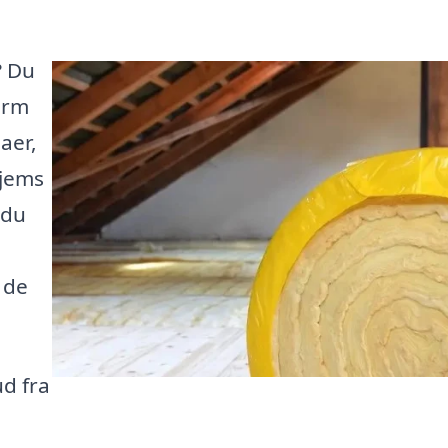
? Du
orm
aer,
hjems
 du
 de
ud fra