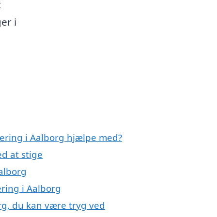
t
er i
olering i Aalborg hjælpe med?
d at stige
Aalborg
ering i Aalborg
org, du kan være tryg ved