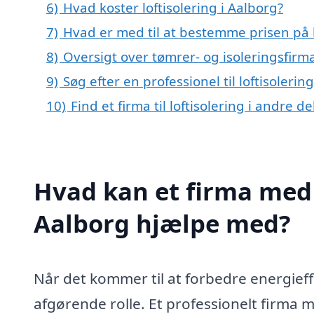
6)
Hvad koster loftisolering i Aalborg?
7)
Hvad er med til at bestemme prisen på l
8)
Oversigt over tømrer- og isoleringsfir
9)
Søg efter en professionel til loftisoleri
10)
Find et firma til loftisolering i andre 
Hvad kan et firma med s
Aalborg hjælpe med?
Når det kommer til at forbedre energieffek
afgørende rolle. Et professionelt firma me