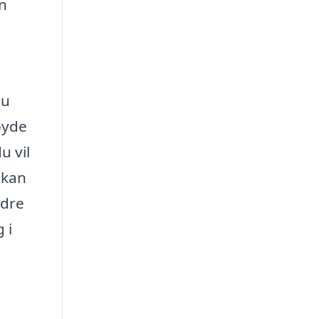
en
du
byde
u vil
 kan
edre
 i