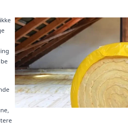
ikke
ge
ring
abe
inde
rne,
ttere