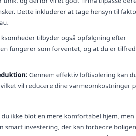
 unik, og derfor vil et godt firma tilpasse der
nsker. Dette inkluderer at tage hensyn til fakt
au.
ksomheder tilbyder også opfølgning efter
ngen fungerer som forventet, og at du er tilfred
eduktion:
Gennem effektiv loftisolering kan d
hvilket vil reducere dine varmeomkostninger 
får du ikke blot en mere komfortabel hjem, men
n smart investering, der kan forbedre bolige