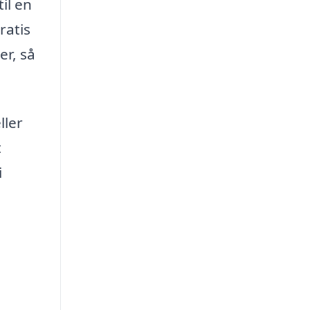
il en
ratis
er, så
ller
t
i