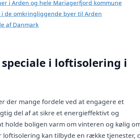
maer i Arden og hele Mariagerfjord kommune
ng i de omkringliggende byer til Arden
dele af Danmark
peciale i loftisolering i
, er der mange fordele ved at engagere et
gtig del af at sikre et energieffektivt og
at holde boligen varm om vinteren og kølig o
oftisolering kan tilbyde en række tjenester, 