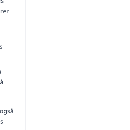
es
orer
s
u
på
 også
ns