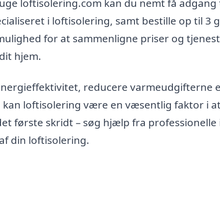
ge loftisolering.com kan du nemt få adgang t
aliseret i loftisolering, samt bestille op til 3 g
 mulighed for at sammenligne priser og tjenest
dit hjem.
nergieffektivitet, reducere varmeudgifterne e
kan loftisolering være en væsentlig faktor i a
t første skridt – søg hjælp fra professionelle 
 din loftisolering.