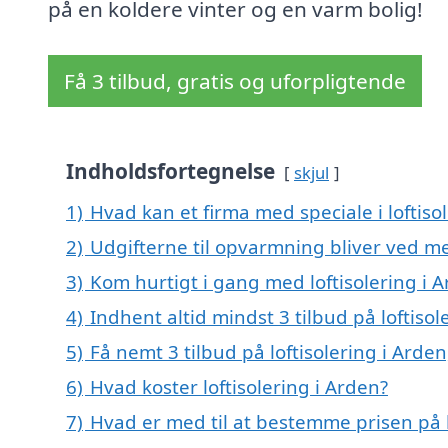
på en koldere vinter og en varm bolig!
Få 3 tilbud, gratis og uforpligtende
Indholdsfortegnelse
skjul
1)
Hvad kan et firma med speciale i loftis
2)
Udgifterne til opvarmning bliver ved me
3)
Kom hurtigt i gang med loftisolering i 
4)
Indhent altid mindst 3 tilbud på loftisol
5)
Få nemt 3 tilbud på loftisolering i Arde
6)
Hvad koster loftisolering i Arden?
7)
Hvad er med til at bestemme prisen på l