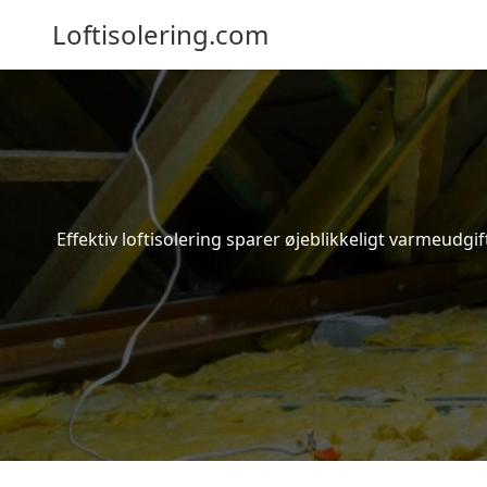
Loftisolering.com
Effektiv loftisolering sparer øjeblikkeligt varmeudg