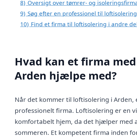
8)
Oversigt over tømrer- og isoleringsfir
9)
Søg efter en professionel til loftisoleri
10)
Find et firma til loftisolering i andre 
Hvad kan et firma med s
Arden hjælpe med?
Når det kommer til loftisolering i Arden
professionelt firma. Loftisolering er en vi
komfortabelt hjem, da det hjælper med 
sommeren. Et kompetent firma inden for l