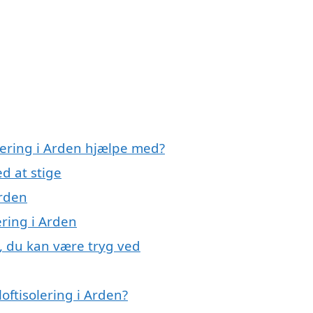
olering i Arden hjælpe med?
d at stige
Arden
ering i Arden
n, du kan være tryg ved
oftisolering i Arden?