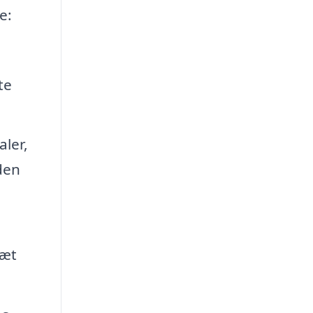
e:
te
aler,
den
tæt