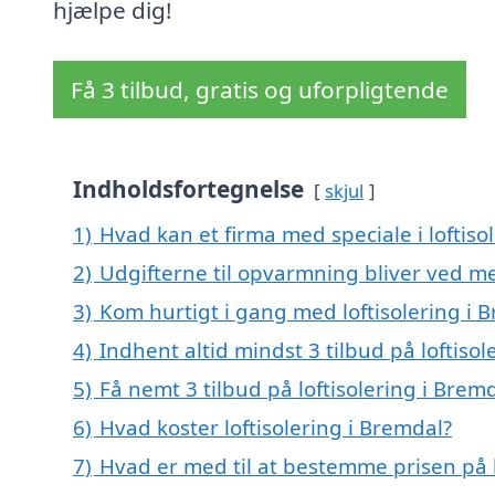
hjælpe dig!
Få 3 tilbud, gratis og uforpligtende
Indholdsfortegnelse
skjul
1)
Hvad kan et firma med speciale i loftis
2)
Udgifterne til opvarmning bliver ved me
3)
Kom hurtigt i gang med loftisolering i 
4)
Indhent altid mindst 3 tilbud på loftiso
5)
Få nemt 3 tilbud på loftisolering i Brem
6)
Hvad koster loftisolering i Bremdal?
7)
Hvad er med til at bestemme prisen på l