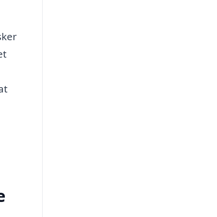
sker
et
at
e