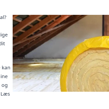
al?
lige
dit
e kan
dine
t og
. Læs