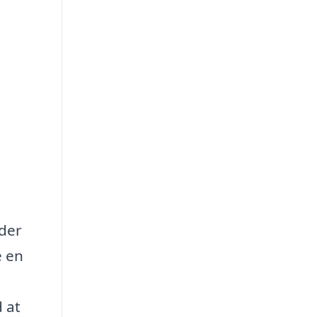
 der
e en
d at