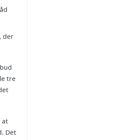
råd
, der
lbud
le tre
det
 at
d. Det