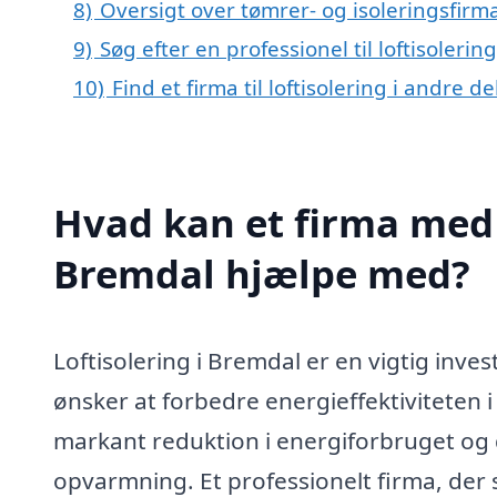
8)
Oversigt over tømrer- og isoleringsfir
9)
Søg efter en professionel til loftisoleri
10)
Find et firma til loftisolering i andre 
Hvad kan et firma med s
Bremdal hjælpe med?
Loftisolering i Bremdal er en vigtig inve
ønsker at forbedre energieffektiviteten 
markant reduktion i energiforbruget og 
opvarmning. Et professionelt firma, der s