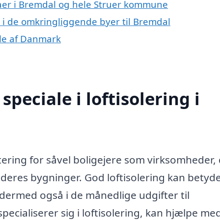
maer i Bremdal og hele Struer kommune
ng i de omkringliggende byer til Bremdal
dele af Danmark
peciale i loftisolering i
stering for såvel boligejere som virksomheder,
i deres bygninger. God loftisolering kan betyd
dermed også i de månedlige udgifter til
pecialiserer sig i loftisolering, kan hjælpe me