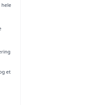
g hele
e
ering
og et