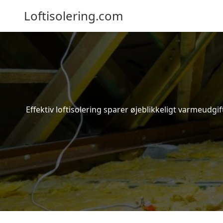
Loftisolering.com
Effektiv loftisolering sparer øjeblikkeligt varmeudg