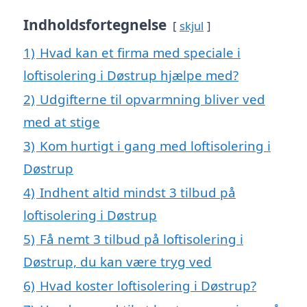
Indholdsfortegnelse
skjul
1)
Hvad kan et firma med speciale i
loftisolering i Døstrup hjælpe med?
2)
Udgifterne til opvarmning bliver ved
med at stige
3)
Kom hurtigt i gang med loftisolering i
Døstrup
4)
Indhent altid mindst 3 tilbud på
loftisolering i Døstrup
5)
Få nemt 3 tilbud på loftisolering i
Døstrup, du kan være tryg ved
6)
Hvad koster loftisolering i Døstrup?