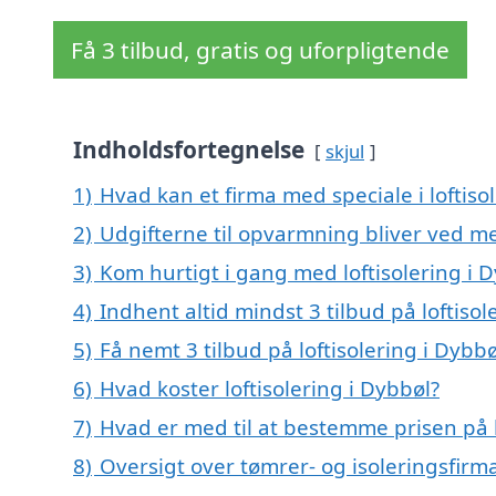
Få 3 tilbud, gratis og uforpligtende
Indholdsfortegnelse
skjul
1)
Hvad kan et firma med speciale i loftis
2)
Udgifterne til opvarmning bliver ved me
3)
Kom hurtigt i gang med loftisolering i 
4)
Indhent altid mindst 3 tilbud på loftisol
5)
Få nemt 3 tilbud på loftisolering i Dybb
6)
Hvad koster loftisolering i Dybbøl?
7)
Hvad er med til at bestemme prisen på l
8)
Oversigt over tømrer- og isoleringsfi