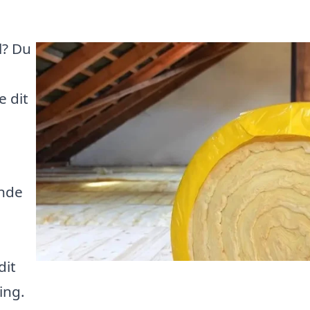
l? Du
e dit
inde
dit
ing.