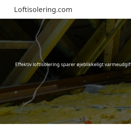
Loftisolering.com
Effektiv loftisolering sparer øjeblikkeligt varmeudg