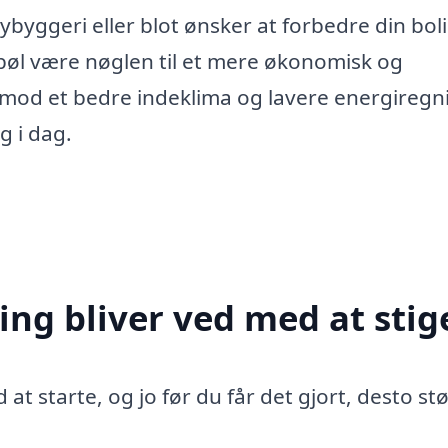
byggeri eller blot ønsker at forbedre din bol
ybbøl være nøglen til et mere økonomisk og
t mod et bedre indeklima og lavere energiregn
ng i dag.
ing bliver ved med at stig
 at starte, og jo før du får det gjort, desto st