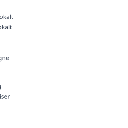
okalt
okalt
igne
g
iser
e