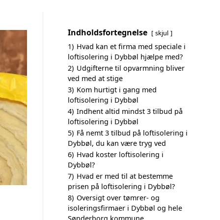
Indholdsfortegnelse
skjul
1)
Hvad kan et firma med speciale i
loftisolering i Dybbøl hjælpe med?
2)
Udgifterne til opvarmning bliver
ved med at stige
3)
Kom hurtigt i gang med
loftisolering i Dybbøl
4)
Indhent altid mindst 3 tilbud på
loftisolering i Dybbøl
5)
Få nemt 3 tilbud på loftisolering i
Dybbøl, du kan være tryg ved
6)
Hvad koster loftisolering i
Dybbøl?
7)
Hvad er med til at bestemme
prisen på loftisolering i Dybbøl?
8)
Oversigt over tømrer- og
isoleringsfirmaer i Dybbøl og hele
Sønderborg kommune