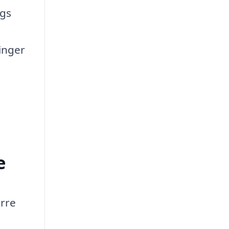
igs
inger
e
ørre