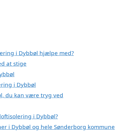
olering i Dybbøl hjælpe med?
d at stige
Dybbøl
ering i Dybbøl
øl, du kan være tryg ved
oftisolering i Dybbøl?
rmaer i Dybbøl og hele Sønderborg kommune