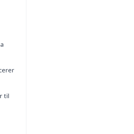
da
cerer
 til