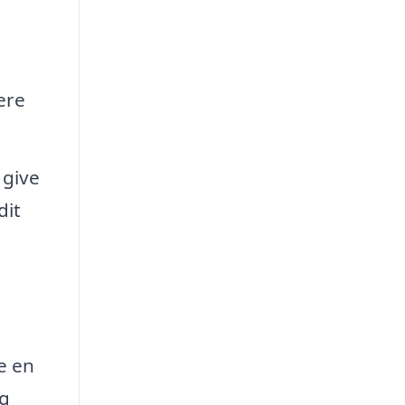
ere
 give
dit
e en
og