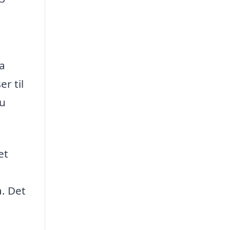
ra
r til
du
et
. Det