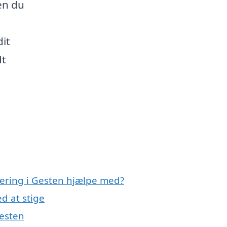
en du
dit
dt
olering i Gesten hjælpe med?
d at stige
Gesten