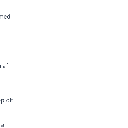
 med
 af
p dit
ra