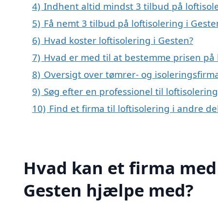
4)
Indhent altid mindst 3 tilbud på loftisol
5)
Få nemt 3 tilbud på loftisolering i Gest
6)
Hvad koster loftisolering i Gesten?
7)
Hvad er med til at bestemme prisen på l
8)
Oversigt over tømrer- og isoleringsfir
9)
Søg efter en professionel til loftisoleri
10)
Find et firma til loftisolering i andre 
Hvad kan et firma med s
Gesten hjælpe med?