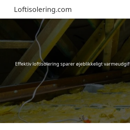
Loftisolering.com
Effektiv loftisolering sparer øjeblikkeligt varmeudg