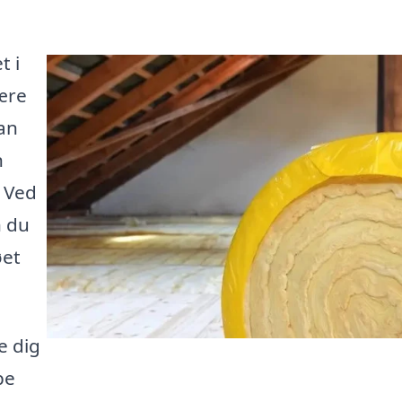
t i
være
kan
n
. Ved
n du
øet
e dig
pe