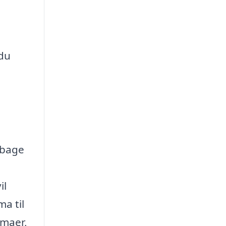
 du
ilbage
il
a til
rmaer,