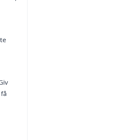
te
Giv
 få