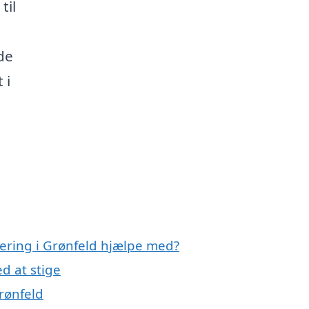
til
de
 i
olering i Grønfeld hjælpe med?
d at stige
Grønfeld