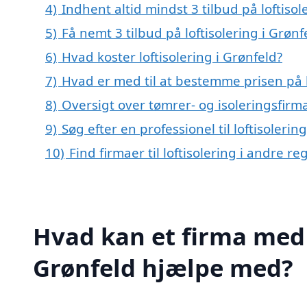
4)
Indhent altid mindst 3 tilbud på loftisol
5)
Få nemt 3 tilbud på loftisolering i Grøn
6)
Hvad koster loftisolering i Grønfeld?
7)
Hvad er med til at bestemme prisen på l
8)
Oversigt over tømrer- og isoleringsfir
9)
Søg efter en professionel til loftisoleri
10)
Find firmaer til loftisolering i andre 
Hvad kan et firma med s
Grønfeld hjælpe med?