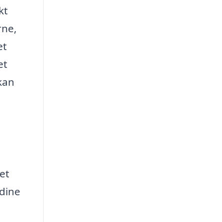
kt
rne,
et
et
 kan
et
 dine