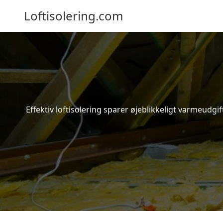
Loftisolering.com
Effektiv loftisolering sparer øjeblikkeligt varmeudg