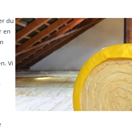
er du
r en
in
n. Vi
e
e