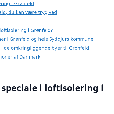
ering i Grønfeld
feld, du kan være tryg ved
oftisolering i Grønfeld?
maer i Grønfeld og hele Syddjurs kommune
ng i de omkringliggende byer til Grønfeld
regioner af Danmark
peciale i loftisolering i