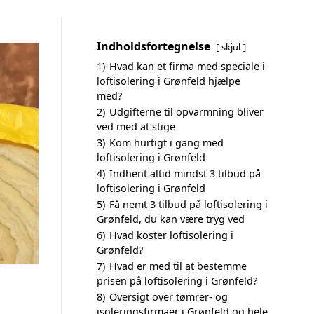
Indholdsfortegnelse
skjul
1)
Hvad kan et firma med speciale i
loftisolering i Grønfeld hjælpe
med?
2)
Udgifterne til opvarmning bliver
ved med at stige
3)
Kom hurtigt i gang med
loftisolering i Grønfeld
4)
Indhent altid mindst 3 tilbud på
loftisolering i Grønfeld
5)
Få nemt 3 tilbud på loftisolering i
Grønfeld, du kan være tryg ved
6)
Hvad koster loftisolering i
Grønfeld?
7)
Hvad er med til at bestemme
prisen på loftisolering i Grønfeld?
8)
Oversigt over tømrer- og
isoleringsfirmaer i Grønfeld og hele