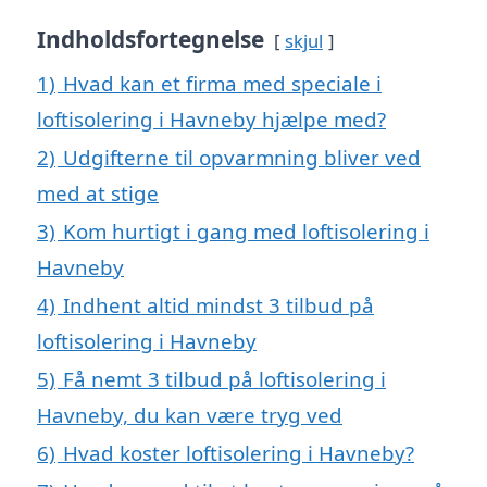
Indholdsfortegnelse
skjul
1)
Hvad kan et firma med speciale i
loftisolering i Havneby hjælpe med?
2)
Udgifterne til opvarmning bliver ved
med at stige
3)
Kom hurtigt i gang med loftisolering i
Havneby
4)
Indhent altid mindst 3 tilbud på
loftisolering i Havneby
5)
Få nemt 3 tilbud på loftisolering i
Havneby, du kan være tryg ved
6)
Hvad koster loftisolering i Havneby?