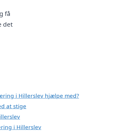
g få
e det
lering i Hillerslev hjælpe med?
d at stige
llerslev
ring i Hillerslev