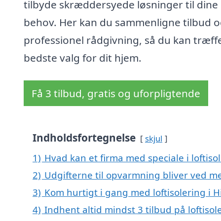
tilbyde skræddersyede løsninger til dine
behov. Her kan du sammenligne tilbud o
professionel rådgivning, så du kan træff
bedste valg for dit hjem.
Få 3 tilbud, gratis og uforpligtende
Indholdsfortegnelse
skjul
1)
Hvad kan et firma med speciale i loftiso
2)
Udgifterne til opvarmning bliver ved me
3)
Kom hurtigt i gang med loftisolering i Hi
4)
Indhent altid mindst 3 tilbud på loftisole