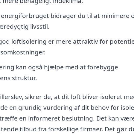
t mere behageligt indeklima.
energiforbruget bidrager du til at minimere d
edygtig livsstil.
od loftisolering er mere attraktiv for potentie
ftsomkostninger.
lering kan også hjælpe med at forebygge
ns struktur.
llerslev, sikrer de, at dit loft bliver isoleret m
byde en grundig vurdering af dit behov for isol
 træffe en informeret beslutning. Det kan vær
tende tilbud fra forskellige firmaer. Det gør d