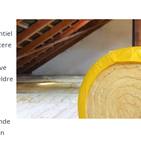
ntiel
cere
ave
ældre
inde
an