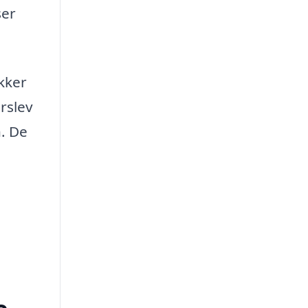
ser
ikker
erslev
n. De