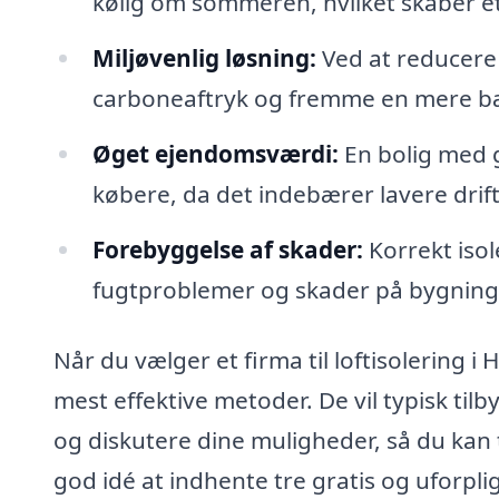
kølig om sommeren, hvilket skaber e
Miljøvenlig løsning:
Ved at reducere 
carboneaftryk og fremme en mere bær
Øget ejendomsværdi:
En bolig med g
købere, da det indebærer lavere dri
Forebyggelse af skader:
Korrekt iso
fugtproblemer og skader på bygninge
Når du vælger et firma til loftisolering i Hi
mest effektive metoder. De vil typisk til
og diskutere dine muligheder, så du kan
god idé at indhente tre gratis og uforplig