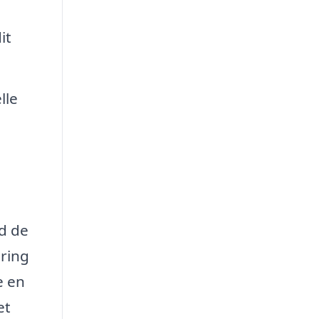
it
lle
ed de
ering
e en
et