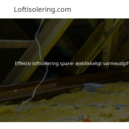
Loftisolering.com
Effektiv loftisolering sparer øjeblikkeligt varmeudg