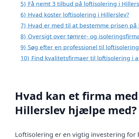
5)
Få nemt 3 tilbud på loftisolering i Hille
6)
Hvad koster loftisolering i Hillerslev?
7)
Hvad er med til at bestemme prisen på lo
8)
Oversigt over tømrer- og isoleringsfirm
9)
Søg efter en professionel til loftisolerin
10)
Find kvalitetsfirmaer til loftisolering 
Hvad kan et firma med s
Hillerslev hjælpe med?
Loftisolering er en vigtig investering fo