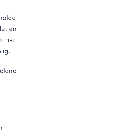
 holde
det en
er har
lig.
delene
n