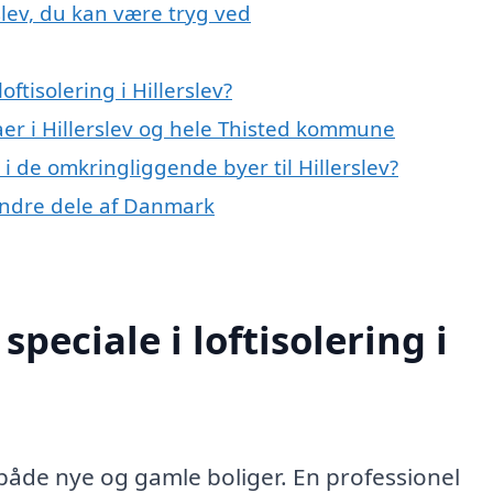
rslev, du kan være tryg ved
ftisolering i Hillerslev?
aer i Hillerslev og hele Thisted kommune
g i de omkringliggende byer til Hillerslev?
i andre dele af Danmark
peciale i loftisolering i
r både nye og gamle boliger. En professionel