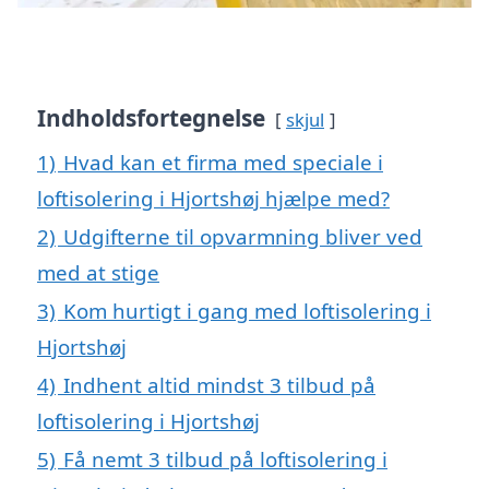
Indholdsfortegnelse
skjul
1)
Hvad kan et firma med speciale i
loftisolering i Hjortshøj hjælpe med?
2)
Udgifterne til opvarmning bliver ved
med at stige
3)
Kom hurtigt i gang med loftisolering i
Hjortshøj
4)
Indhent altid mindst 3 tilbud på
loftisolering i Hjortshøj
5)
Få nemt 3 tilbud på loftisolering i