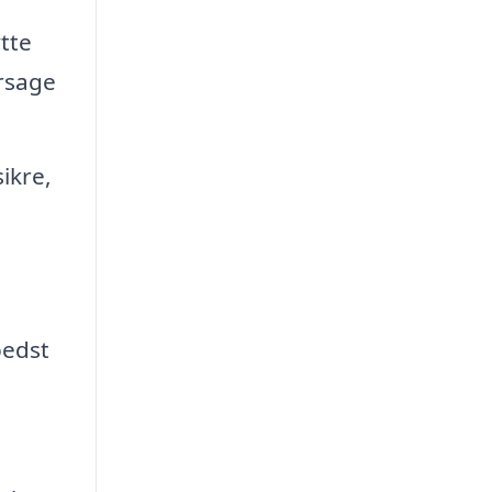
tte
årsage
ikre,
bedst