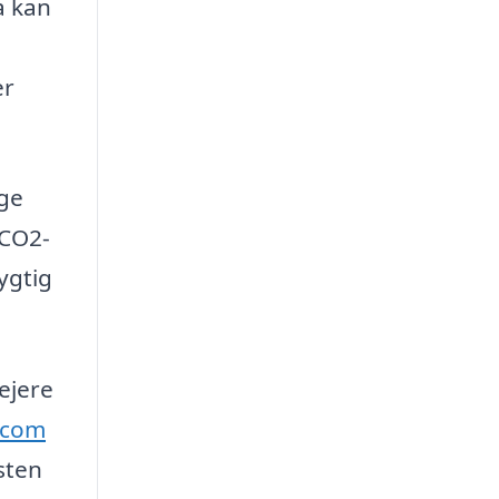
a kan
er
age
 CO2-
ygtig
ejere
g.com
sten