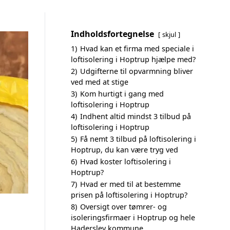
Indholdsfortegnelse
skjul
1)
Hvad kan et firma med speciale i
loftisolering i Hoptrup hjælpe med?
2)
Udgifterne til opvarmning bliver
ved med at stige
3)
Kom hurtigt i gang med
loftisolering i Hoptrup
4)
Indhent altid mindst 3 tilbud på
loftisolering i Hoptrup
5)
Få nemt 3 tilbud på loftisolering i
Hoptrup, du kan være tryg ved
6)
Hvad koster loftisolering i
Hoptrup?
7)
Hvad er med til at bestemme
prisen på loftisolering i Hoptrup?
8)
Oversigt over tømrer- og
isoleringsfirmaer i Hoptrup og hele
Haderslev kommune