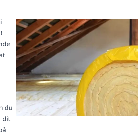
i
!
inde
at
n du
 dit
på