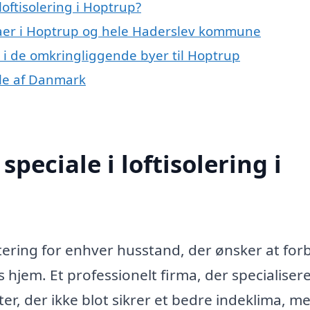
oftisolering i Hoptrup?
rmaer i Hoptrup og hele Haderslev kommune
ng i de omkringliggende byer til Hoptrup
dele af Danmark
peciale i loftisolering i
stering for enhver husstand, der ønsker at fo
hjem. Et professionelt firma, der specialiserer
ter, der ikke blot sikrer et bedre indeklima, m