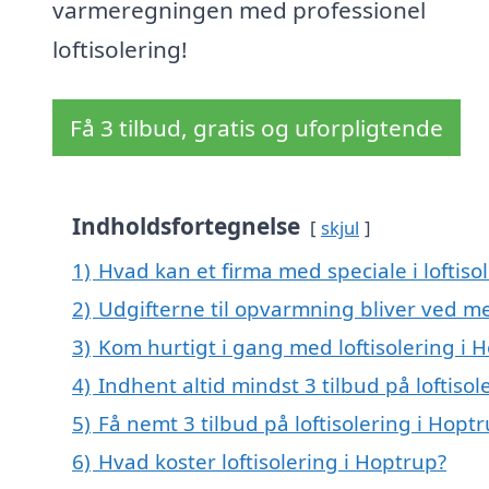
varmeregningen med professionel
loftisolering!
Få 3 tilbud, gratis og uforpligtende
Indholdsfortegnelse
skjul
1)
Hvad kan et firma med speciale i loftis
2)
Udgifterne til opvarmning bliver ved me
3)
Kom hurtigt i gang med loftisolering i 
4)
Indhent altid mindst 3 tilbud på loftiso
5)
Få nemt 3 tilbud på loftisolering i Hopt
6)
Hvad koster loftisolering i Hoptrup?