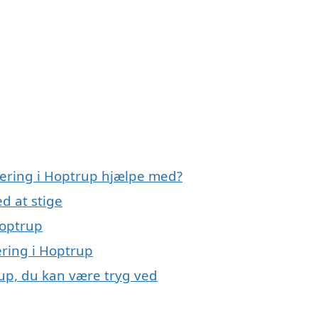
olering i Hoptrup hjælpe med?
d at stige
Hoptrup
lering i Hoptrup
rup, du kan være tryg ved