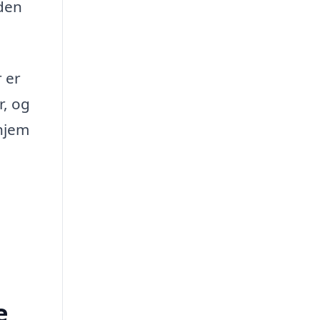
 den
r er
r, og
 hjem
e