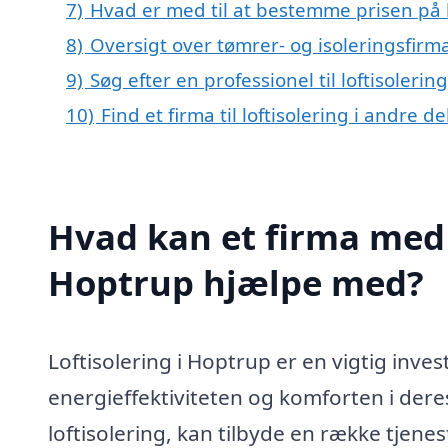
7)
Hvad er med til at bestemme prisen på l
8)
Oversigt over tømrer- og isoleringsfi
9)
Søg efter en professionel til loftisoleri
10)
Find et firma til loftisolering i andre 
Hvad kan et firma med s
Hoptrup hjælpe med?
Loftisolering i Hoptrup er en vigtig inve
energieffektiviteten og komforten i deres 
loftisolering, kan tilbyde en række tjenes