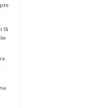
gste
t få
lle
fra
t
rma