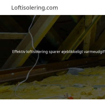
Loftisolering.com
Effektiv loftisolering sparer øjeblikkeligt varmeudg