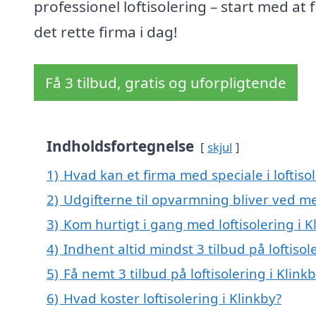
professionel loftisolering – start med at 
det rette firma i dag!
Få 3 tilbud, gratis og uforpligtende
Indholdsfortegnelse
skjul
1)
Hvad kan et firma med speciale i loftiso
2)
Udgifterne til opvarmning bliver ved me
3)
Kom hurtigt i gang med loftisolering i K
4)
Indhent altid mindst 3 tilbud på loftisol
5)
Få nemt 3 tilbud på loftisolering i Klin
6)
Hvad koster loftisolering i Klinkby?