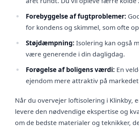
året rundt. Du vil opleve færre kold
Forebyggelse af fugtproblemer:
God 
for kondens og skimmel, som ofte ops
Støjdæmpning:
Isolering kan også m
være generende i din dagligdag.
Forøgelse af boligens værdi:
En velde
ejendom mere attraktiv på markedet 
Når du overvejer loftisolering i Klinkby, e
levere den nødvendige ekspertise og kvali
om de bedste materialer og teknikker, der