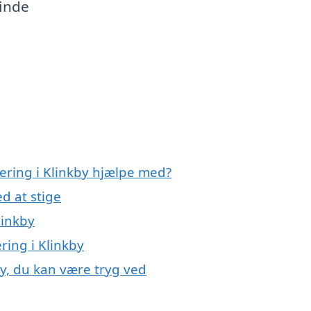
finde
lering i Klinkby hjælpe med?
d at stige
linkby
ering i Klinkby
kby, du kan være tryg ved