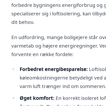
forbedre bygningens energiforbrug og ge
specialiserer sig i loftisolering, kan til
dit behov.
En udfordring, mange boligejere står overf
varmetab og højere energiregninger. Ved a
forvente en række fordele:
Forbedret energibesparelse:
Loftiso
køleomkostningerne betydeligt ved at
varm luft trænger ind om sommeren
Øget komfort:
En korrekt isoleret lo