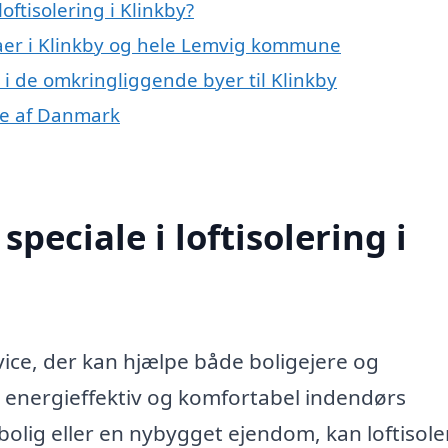
ftisolering i Klinkby?
maer i Klinkby og hele Lemvig kommune
ng i de omkringliggende byer til Klinkby
ele af Danmark
peciale i loftisolering i
rvice, der kan hjælpe både boligejere og
energieffektiv og komfortabel indendørs
olig eller en nybygget ejendom, kan loftisole