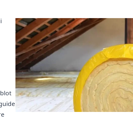
i
m
 blot
 guide
re