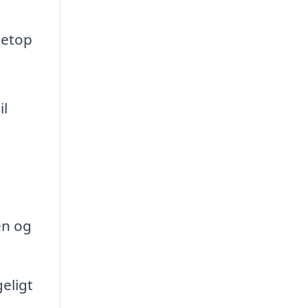
 netop
il
en og
eligt