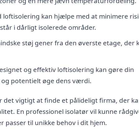
e zoner og en mere jævn temperaturfordeling.
loftisolering kan hjælpe med at minimere ris
tår i dårligt isolerede områder.
indske støj gener fra den øverste etage, der 
signet og effektiv loftisolering kan gøre din
og potentielt øge dens værdi.
r det vigtigt at finde et pålideligt firma, der k
tet. En professionel isolatør vil kunne rådgiv
 passer til unikke behov i dit hjem.