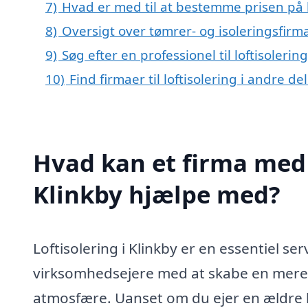
7)
Hvad er med til at bestemme prisen på lo
8)
Oversigt over tømrer- og isoleringsfir
9)
Søg efter en professionel til loftisoleri
10)
Find firmaer til loftisolering i andre d
Hvad kan et firma med s
Klinkby hjælpe med?
Loftisolering i Klinkby er en essentiel se
virksomhedsejere med at skabe en mere 
atmosfære. Uanset om du ejer en ældre b