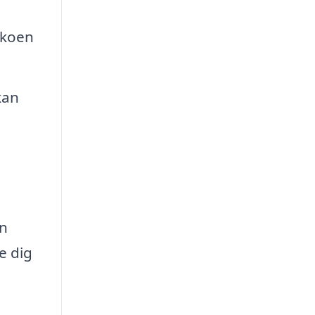
ikoen
kan
an
e dig