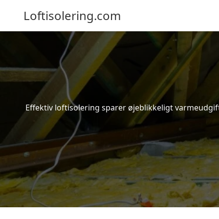
Loftisolering.com
Effektiv loftisolering sparer øjeblikkeligt varmeudg