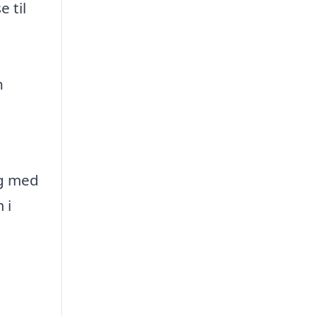
 til
n
ig med
 i