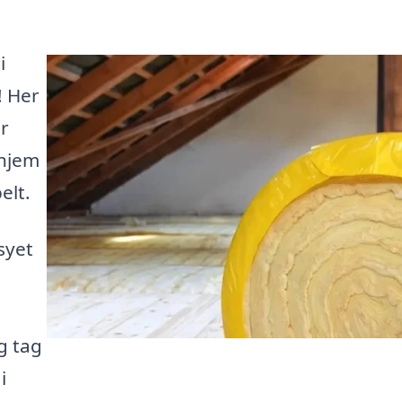
i
! Her
er
 hjem
elt.
syet
g tag
i