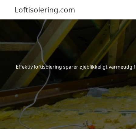
Loftisolering.com
Effektiv loftisolering sparer øjeblikkeligt varmeudg