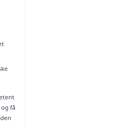
et
ske
petent
 og få
d den