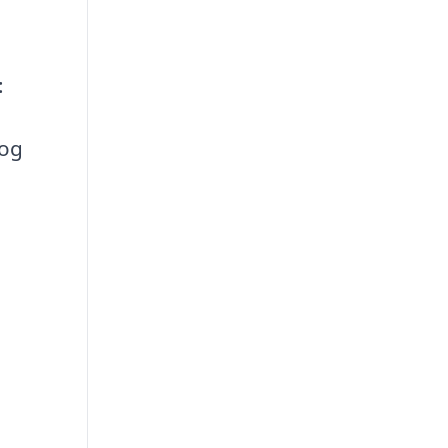
:
 og