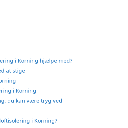
olering i Korning hjælpe med?
d at stige
Korning
ering i Korning
ing, du kan være tryg ved
oftisolering i Korning?