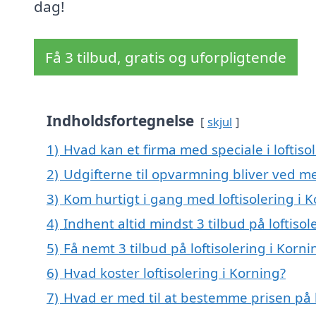
dag!
Få 3 tilbud, gratis og uforpligtende
Indholdsfortegnelse
skjul
1)
Hvad kan et firma med speciale i loftis
2)
Udgifterne til opvarmning bliver ved me
3)
Kom hurtigt i gang med loftisolering i 
4)
Indhent altid mindst 3 tilbud på loftisol
5)
Få nemt 3 tilbud på loftisolering i Korn
6)
Hvad koster loftisolering i Korning?
7)
Hvad er med til at bestemme prisen på l