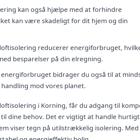
lering kan også hjælpe med at forhindre
ket kan være skadeligt for dit hjem og din
loftisolering reducerer energiforbruget, hvilk
rmed besparelser på din elregning.
energiforbruget bidrager du også til at mind
ig handling mod vores planet.
loftisolering i Korning, får du adgang til kom
il dine behov. Det er vigtigt at handle hurtigt
hjem viser tegn på utilstrækkelig isolering. Me
abel og energieffektiv bolig.