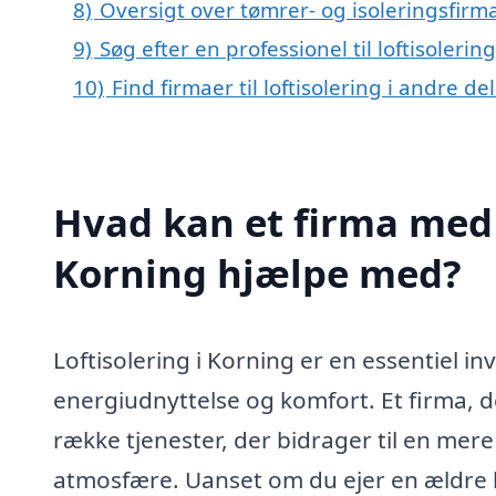
8)
Oversigt over tømrer- og isoleringsfi
9)
Søg efter en professionel til loftisoleri
10)
Find firmaer til loftisolering i andre d
Hvad kan et firma med s
Korning hjælpe med?
Loftisolering i Korning er en essentiel i
energiudnyttelse og komfort. Et firma, der
række tjenester, der bidrager til en mer
atmosfære. Uanset om du ejer en ældre b