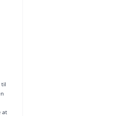
til
en
 at