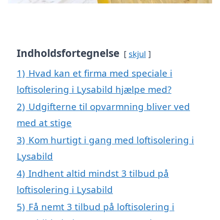
Indholdsfortegnelse
skjul
1)
Hvad kan et firma med speciale i
loftisolering i Lysabild hjælpe med?
2)
Udgifterne til opvarmning bliver ved
med at stige
3)
Kom hurtigt i gang med loftisolering i
Lysabild
4)
Indhent altid mindst 3 tilbud på
loftisolering i Lysabild
5)
Få nemt 3 tilbud på loftisolering i