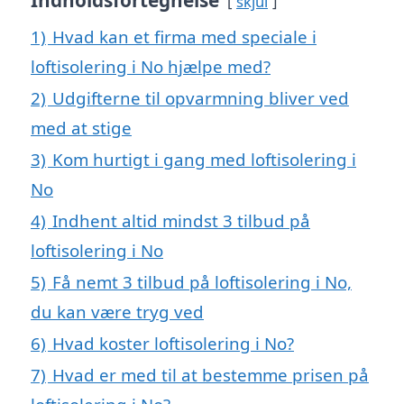
Indholdsfortegnelse
skjul
1)
Hvad kan et firma med speciale i
loftisolering i No hjælpe med?
2)
Udgifterne til opvarmning bliver ved
med at stige
3)
Kom hurtigt i gang med loftisolering i
No
4)
Indhent altid mindst 3 tilbud på
loftisolering i No
5)
Få nemt 3 tilbud på loftisolering i No,
du kan være tryg ved
6)
Hvad koster loftisolering i No?
7)
Hvad er med til at bestemme prisen på