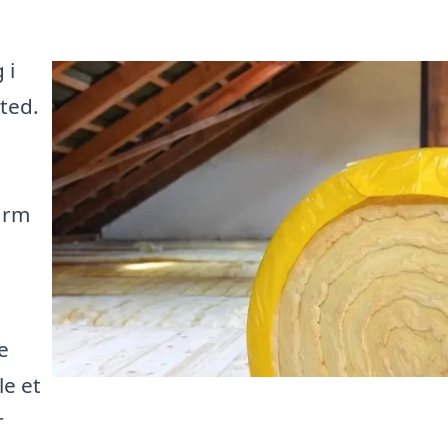
 i
ted.
varm
e
le et
r