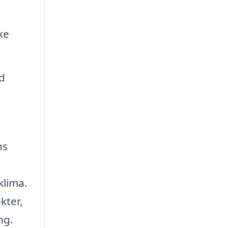
ke
d
ns
klima.
kter,
ng.