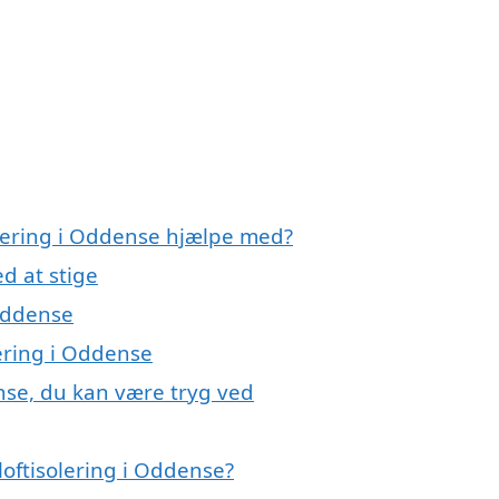
olering i Oddense hjælpe med?
d at stige
 Oddense
lering i Oddense
ense, du kan være tryg ved
oftisolering i Oddense?