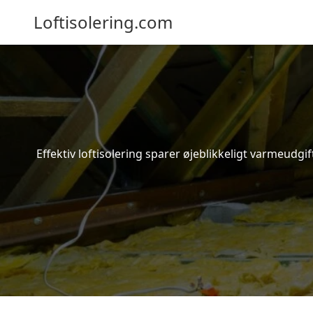
Loftisolering.com
Effektiv loftisolering sparer øjeblikkeligt varmeudg