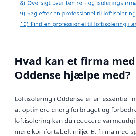
8)
Oversigt over tømrer- og isoleringsfir
9)
Søg efter en professionel til loftisoler
10)
Find en professionel til loftisolering 
Hvad kan et firma med s
Oddense hjælpe med?
Loftisolering i Oddense er en essentiel i
at optimere energiforbruget og forbedre
loftisolering kan du reducere varmeudgi
mere komfortabelt miljø. Et firma med sp