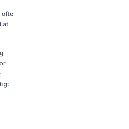
 ofte
 at
og
for
e
tigt