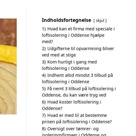
Indholdsfortegnelse
skjul
1)
Hvad kan et firma med speciale i
loftisolering i Oddense hjælpe
med?
2)
Udgifterne til opvarmning bliver
ved med at stige
3)
Kom hurtigt i gang med
loftisolering i Oddense
4)
Indhent altid mindst 3 tilbud på
loftisolering i Oddense
5)
Få nemt 3 tilbud på loftisolering i
Oddense, du kan være tryg ved
6)
Hvad koster loftisolering i
Oddense?
7)
Hvad er med til at bestemme
prisen på loftisolering i Oddense?
8)
Oversigt over tømrer- og
isoleringsfirmaer i Oddense og