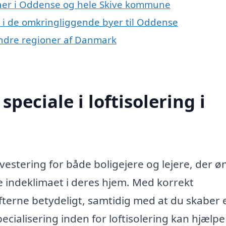
maer i Oddense og hele Skive kommune
ing i de omkringliggende byer til Oddense
i andre regioner af Danmark
peciale i loftisolering i
nvestering for både boligejere og lejere, der ø
 indeklimaet i deres hjem. Med korrekt
fterne betydeligt, samtidig med at du skaber 
ecialisering inden for loftisolering kan hjælp