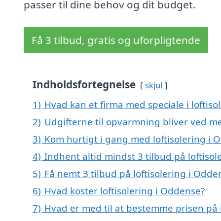
passer til dine behov og dit budget.
Få 3 tilbud, gratis og uforpligtende
Indholdsfortegnelse
skjul
1)
Hvad kan et firma med speciale i loftis
2)
Udgifterne til opvarmning bliver ved me
3)
Kom hurtigt i gang med loftisolering i
4)
Indhent altid mindst 3 tilbud på loftiso
5)
Få nemt 3 tilbud på loftisolering i Odd
6)
Hvad koster loftisolering i Oddense?
7)
Hvad er med til at bestemme prisen på l