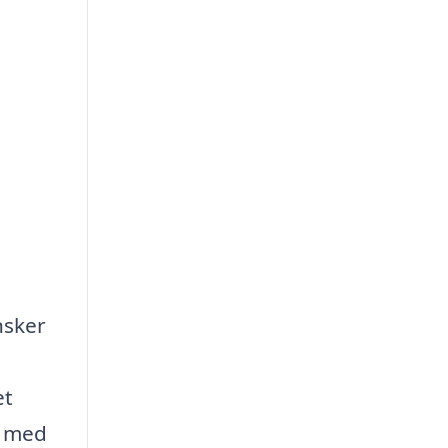
nsker
et
e med