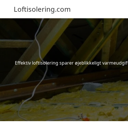
Loftisolering.com
Effektiv loftisolering sparer øjeblikkeligt varmeudg