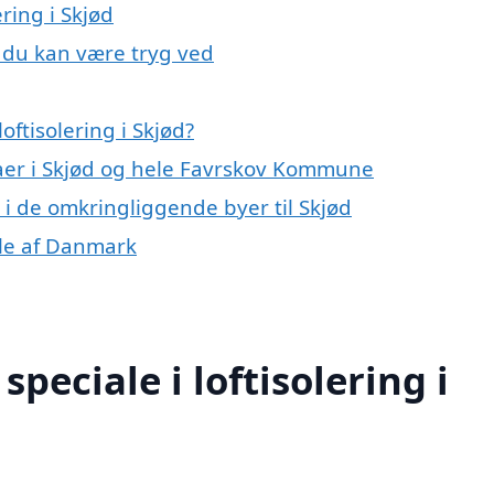
ering i Skjød
d, du kan være tryg ved
ftisolering i Skjød?
maer i Skjød og hele Favrskov Kommune
ng i de omkringliggende byer til Skjød
dele af Danmark
peciale i loftisolering i