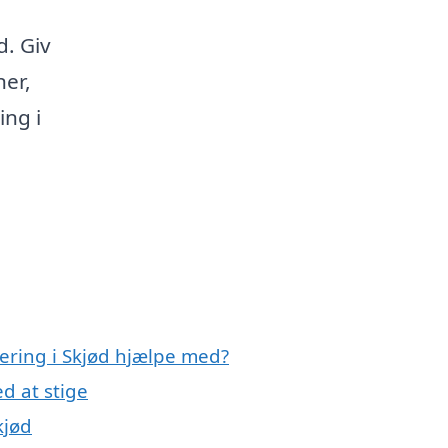
d. Giv
er,
ing i
lering i Skjød hjælpe med?
d at stige
kjød