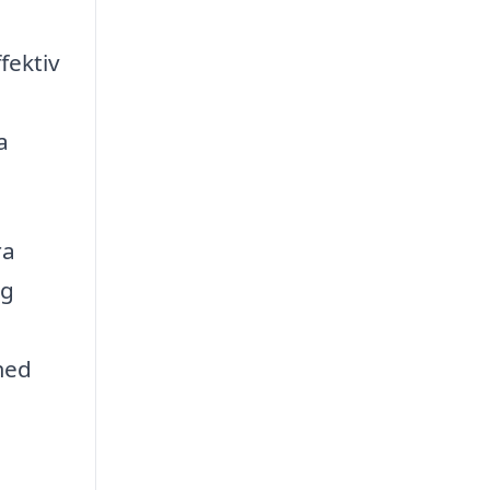
fektiv
a
ra
og
med