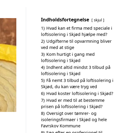
Indholdsfortegnelse
skjul
1)
Hvad kan et firma med speciale i
loftisolering i Skjød hjælpe med?
2)
Udgifterne til opvarmning bliver
ved med at stige
3)
Kom hurtigt i gang med
loftisolering i Skjød
4)
Indhent altid mindst 3 tilbud på
loftisolering i Skjød
5)
Få nemt 3 tilbud på loftisolering i
Skjød, du kan være tryg ved
6)
Hvad koster loftisolering i Skjød?
7)
Hvad er med til at bestemme
prisen på loftisolering i Skjød?
8)
Oversigt over tømrer- og
isoleringsfirmaer i Skjød og hele
Favrskov Kommune
9)
Søg efter en professionel til