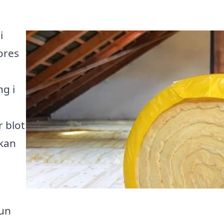
i
ores
ng i
r blot
 kan
kun