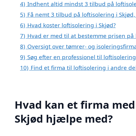
4)
Indhent altid mindst 3 tilbud på loftisol
5)
Få nemt 3 tilbud på loftisolering i Skjø
6)
Hvad koster loftisolering i Skjød?
7)
Hvad er med til at bestemme prisen på lo
8)
Oversigt over tømrer- og isoleringsfir
9)
Søg efter en professionel til loftisoleri
10)
Find et firma til loftisolering i andre 
Hvad kan et firma med s
Skjød hjælpe med?