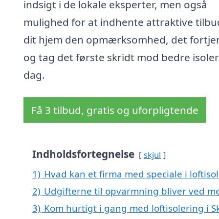
indsigt i de lokale eksperter, men også
mulighed for at indhente attraktive tilbu
dit hjem den opmærksomhed, det fortjen
og tag det første skridt mod bedre isoler
dag.
Få 3 tilbud, gratis og uforpligtende
Indholdsfortegnelse
skjul
1)
Hvad kan et firma med speciale i loftiso
2)
Udgifterne til opvarmning bliver ved me
3)
Kom hurtigt i gang med loftisolering i S