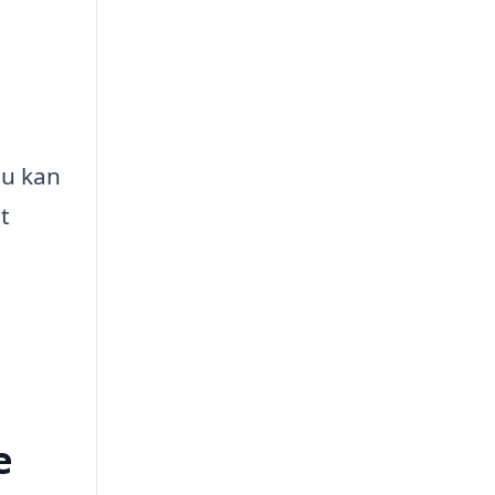
du kan
t
e