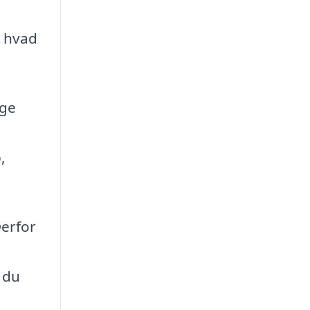
, hvad
nge
,
Derfor
 du