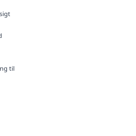
sigt
d
g til