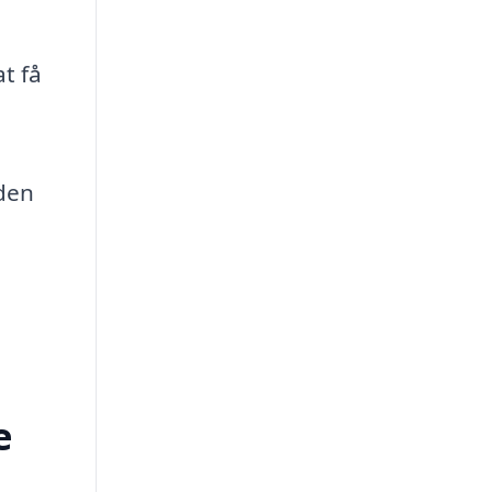
t få
 den
e