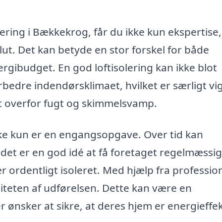
solering i Bækkekrog, får du ikke kun ekspertis
 slut. Det kan betyde en stor forskel for både
gibudget. En god loftisolering kan ikke blot
edre indendørsklimaet, hvilket er særligt vig
itet overfor fugt og skimmelsvamp.
 ikke kun er en engangsopgave. Over tid kan
g det er en god idé at få foretaget regelmæssi
ver ordentligt isoleret. Med hjælp fra professio
aliteten af udførelsen. Dette kan være en
 ønsker at sikre, at deres hjem er energieffek