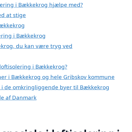
olering i Bækkekrog hjælpe med?
d at stige
 Bækkekrog
lering i Bækkekrog
kekrog, du kan være tryg ved
oftisolering i Bækkekrog?
rmaer i Bækkekrog og hele Gribskov kommune
ing i de omkringliggende byer til Bækkekrog
dele af Danmark