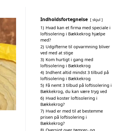
Indholdsfortegnelse
skjul
1)
Hvad kan et firma med speciale i
loftisolering i Bækkekrog hjælpe
med?
2)
Udgifterne til opvarmning bliver
ved med at stige
3)
Kom hurtigt i gang med
loftisolering i Bækkekrog
4)
Indhent altid mindst 3 tilbud på
loftisolering i Bækkekrog
5)
Få nemt 3 tilbud på loftisolering i
Bækkekrog, du kan være tryg ved
6)
Hvad koster loftisolering i
Bækkekrog?
7)
Hvad er med til at bestemme
prisen på loftisolering i
Bækkekrog?
8)
Oversigt over tømrer- og