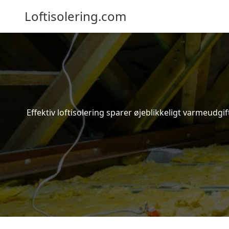
Loftisolering.com
Effektiv loftisolering sparer øjeblikkeligt varmeudg