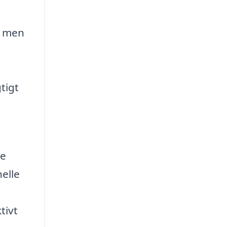
e, men
tigt
ge
nelle
tivt