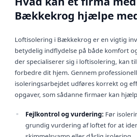
Hvad kan et firma med s
Bækkekrog hjælpe me
Loftisolering i Bækkekrog er en vigtig in
betydelig indflydelse på både komfort og
der specialiserer sig i loftisolering, kan
forbedre dit hjem. Gennem professionell
isoleringsarbejdet udføres korrekt og eff
opgaver, som sådanne firmaer kan hjæl
Fejlkontrol og vurdering:
Før isoleri
grundig vurdering af loftet for at id
skimmelsvamp eller dårlig isolering.