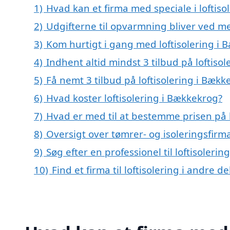
1)
Hvad kan et firma med speciale i loftis
2)
Udgifterne til opvarmning bliver ved me
3)
Kom hurtigt i gang med loftisolering i
4)
Indhent altid mindst 3 tilbud på loftiso
5)
Få nemt 3 tilbud på loftisolering i Bæk
6)
Hvad koster loftisolering i Bækkekrog?
7)
Hvad er med til at bestemme prisen på l
8)
Oversigt over tømrer- og isoleringsfi
9)
Søg efter en professionel til loftisoler
10)
Find et firma til loftisolering i andre 