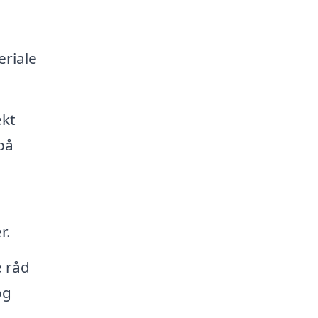
eriale
ekt
på
r.
e råd
og