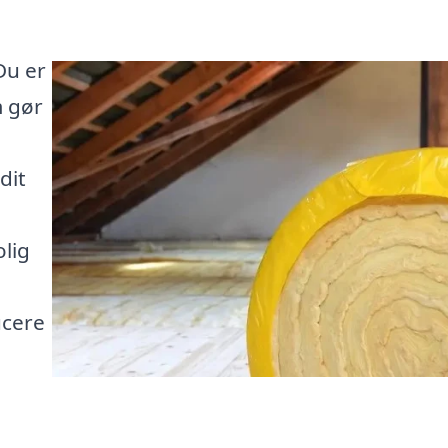
Du er
m gør
dit
l
olig
ucere