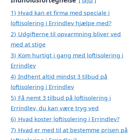
Indholdsfortegnelse
skjul
1)
Hvad kan et firma med speciale i
loftisolering i Errindlev hjælpe med?
2)
Udgifterne til opvarmning bliver ved
med at stige
3)
Kom hurtigt i gang med loftisolering i
Errindlev
4)
Indhent altid mindst 3 tilbud på
loftisolering i Errindlev
5)
Få nemt 3 tilbud på loftisolering i
Errindlev, du kan være tryg ved
6)
Hvad koster loftisolering i Errindlev?
7)
Hvad er med til at bestemme prisen på