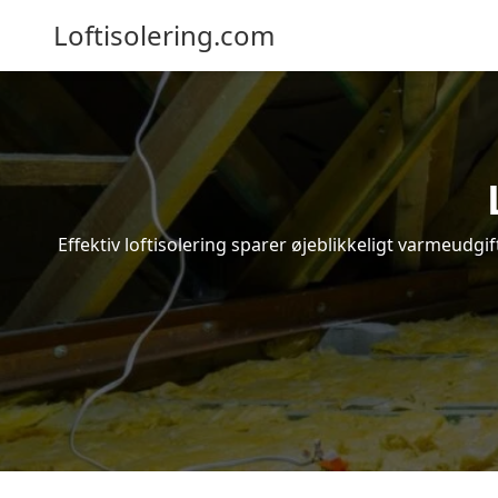
Loftisolering.com
Effektiv loftisolering sparer øjeblikkeligt varmeudg