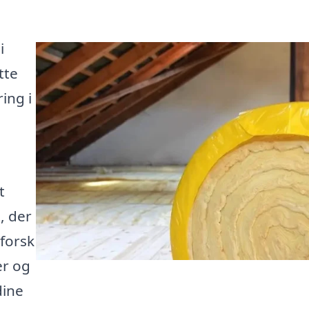
i
tte
ing i
t
, der
forsk
er og
dine