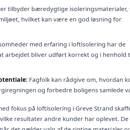
r tilbyder bæredygtige isoleringsmaterialer,
iljøet, hvilket kan være en god løsning for
somheder med erfaring i loftisolering har de
t arbejdet bliver udført korrekt og i henhold t
tentiale:
Fagfolk kan rådgive om, hvordan k
ergiregningen og forbedre boligens samlede v
d fokus på loftisolering i Greve Strand skaff
 hvilke resultater andre kunder har oplevet. De
år det gælder valg af de rigtige materialer o