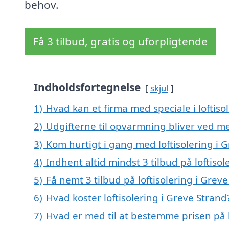
behov.
Få 3 tilbud, gratis og uforpligtende
Indholdsfortegnelse
skjul
1)
Hvad kan et firma med speciale i loftis
2)
Udgifterne til opvarmning bliver ved me
3)
Kom hurtigt i gang med loftisolering i 
4)
Indhent altid mindst 3 tilbud på loftisol
5)
Få nemt 3 tilbud på loftisolering i Grev
6)
Hvad koster loftisolering i Greve Strand
7)
Hvad er med til at bestemme prisen på l