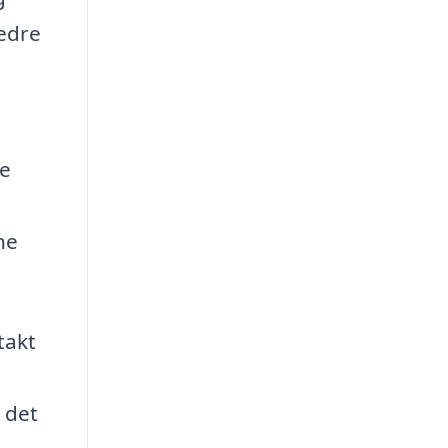
bedre
ve
ne
takt
 det