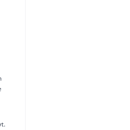
n
e
t.