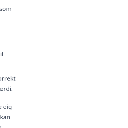
 som
il
orrekt
ærdi.
e dig
 kan
g