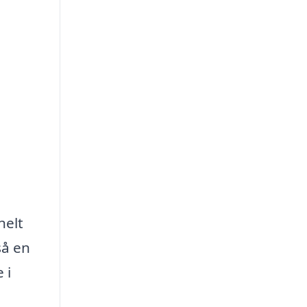
nelt
så en
 i