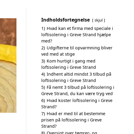
Indholdsfortegnelse
skjul
1)
Hvad kan et firma med speciale i
loftisolering i Greve Strand hjælpe
med?
2)
Udgifterne til opvarmning bliver
ved med at stige
3)
Kom hurtigt i gang med
loftisolering i Greve Strand
4)
Indhent altid mindst 3 tilbud på
loftisolering i Greve Strand
5)
Få nemt 3 tilbud på loftisolering i
Greve Strand, du kan være tryg ved
6)
Hvad koster loftisolering i Greve
Strand?
7)
Hvad er med til at bestemme
prisen på loftisolering i Greve
Strand?
8)
Oversigt over tømrer- og