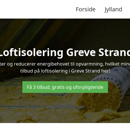
Forside
Jylland
Loftisolering Greve Stran
ifter og reducerer energibehovet til opvarmning, hvilket m
tilbud på loftisolering i Greve Strand her!
Få 3 tilbud, gratis og uforpligtende