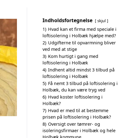
Indholdsfortegnelse
skjul
1)
Hvad kan et firma med speciale i
loftisolering i Holbæk hjælpe med?
2)
Udgifterne til opvarmning bliver
ved med at stige
3)
Kom hurtigt i gang med
loftisolering i Holbæk
4)
Indhent altid mindst 3 tilbud på
loftisolering i Holbæk
5)
Få nemt 3 tilbud på loftisolering i
Holbæk, du kan være tryg ved
6)
Hvad koster loftisolering i
Holbæk?
7)
Hvad er med til at bestemme
prisen på loftisolering i Holbæk?
8)
Oversigt over tømrer- og
isoleringsfirmaer i Holbæk og hele
Holbæk kommune