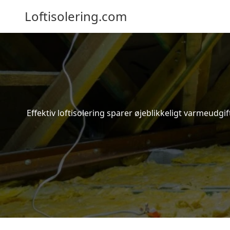
Loftisolering.com
Effektiv loftisolering sparer øjeblikkeligt varmeudg