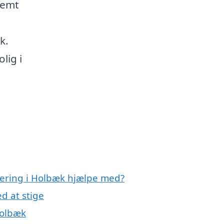
nemt
k.
lig i
olering i Holbæk hjælpe med?
d at stige
Holbæk