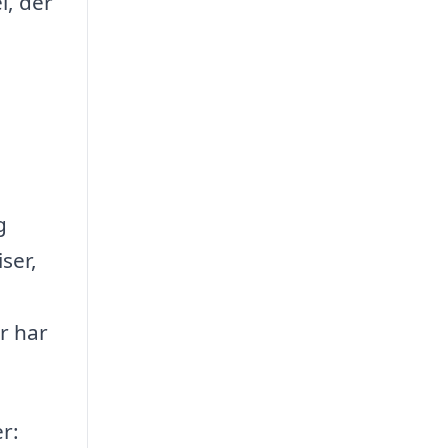
l, der
g
ser,
or har
er: