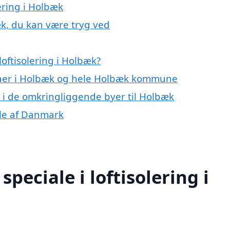
lering i Holbæk
æk, du kan være tryg ved
oftisolering i Holbæk?
rmaer i Holbæk og hele Holbæk kommune
ng i de omkringliggende byer til Holbæk
dele af Danmark
peciale i loftisolering i