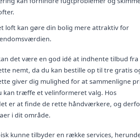
lering kan forhindre fugtproblemer og skimme
fter.
t loft kan gøre din bolig mere attraktiv for
 ejendomsværdien.
kan det være en god idé at indhente tilbud fra
tte nemt, da du kan bestille op til tre gratis o
Dette giver dig mulighed for at sammenligne pri
u kan træffe et velinformeret valg. Hos
t det er at finde de rette håndværkere, og derf
maer i dit område.
 typisk kunne tilbyder en række services, herund