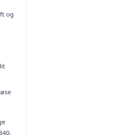
ft og
it
løse
ge
340,