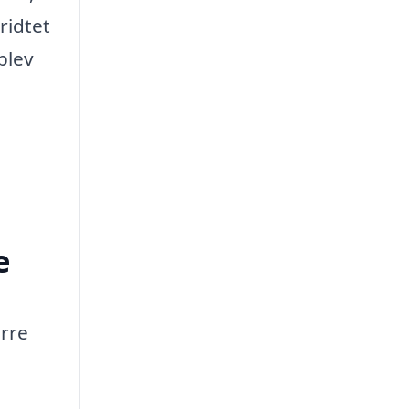
ridtet
plev
e
ørre