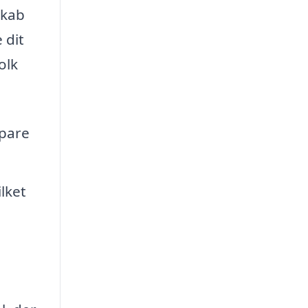
skab
 dit
olk
spare
lket