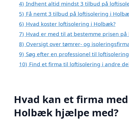
4)
Indhent altid mindst 3 tilbud på loftiso
5)
Få nemt 3 tilbud på loftisolering i Holb
6)
Hvad koster loftisolering i Holbæk?
7)
Hvad er med til at bestemme prisen på l
8)
Oversigt over tømrer- og isoleringsfi
9)
Søg efter en professionel til loftisoleri
10)
Find et firma til loftisolering i andre 
Hvad kan et firma med s
Holbæk hjælpe med?