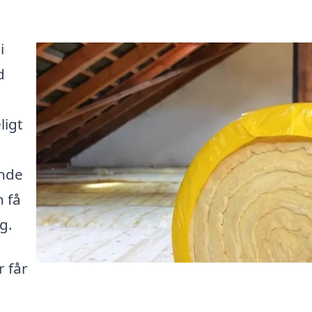
i
d
ligt
inde
n få
g.
 får