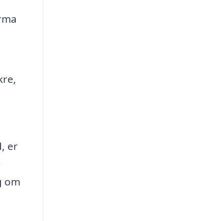
irma
kre,
g
, er
r
ig om