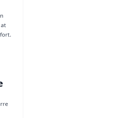
en
 at
fort.
e
ørre