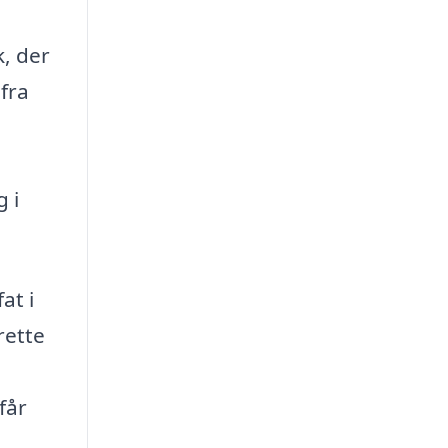
k, der
 fra
 i
at i
rette
får