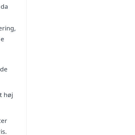
 da
ering,
ge
nde
t høj
ter
is.