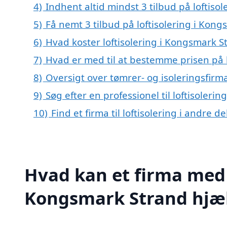
4)
Indhent altid mindst 3 tilbud på loftiso
5)
Få nemt 3 tilbud på loftisolering i Kon
6)
Hvad koster loftisolering i Kongsmark S
7)
Hvad er med til at bestemme prisen på 
8)
Oversigt over tømrer- og isoleringsfir
9)
Søg efter en professionel til loftisoler
10)
Find et firma til loftisolering i andre 
Hvad kan et firma med s
Kongsmark Strand hjæ