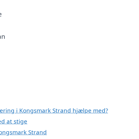
e
an
olering i Kongsmark Strand hjælpe med?
d at stige
 Kongsmark Strand