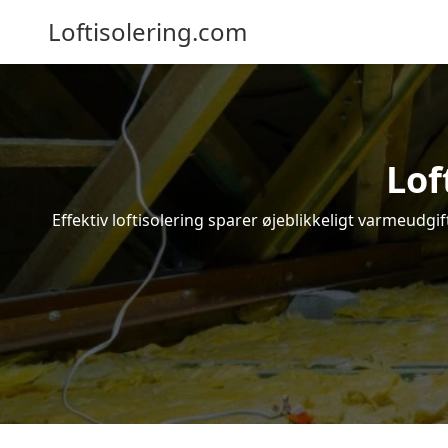
Loftisolering.com
Lof
Effektiv loftisolering sparer øjeblikkeligt varmeudg