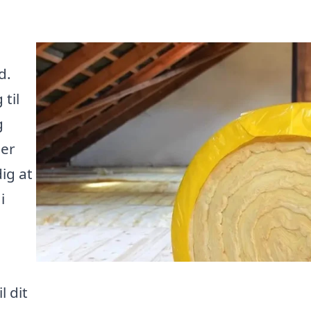
d.
 til
g
Her
ig at
i
l dit