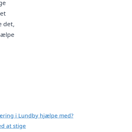
ige
et
 det,
hjælpe
olering i Lundby hjælpe med?
d at stige