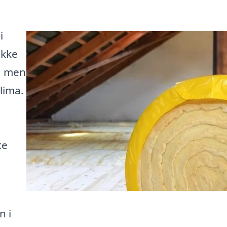
i
ikke
t, men
lima.
te
n i