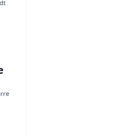
dt
e
ørre