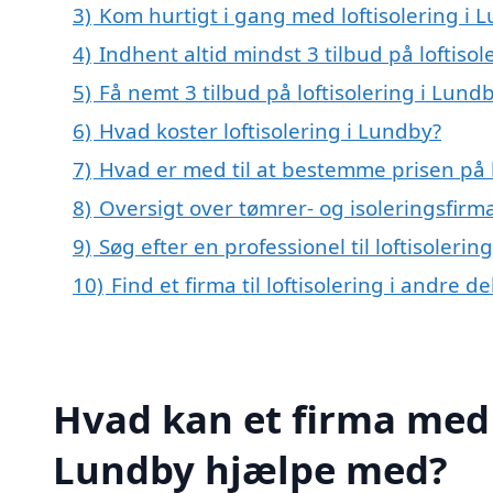
3)
Kom hurtigt i gang med loftisolering i 
4)
Indhent altid mindst 3 tilbud på loftiso
5)
Få nemt 3 tilbud på loftisolering i Lund
6)
Hvad koster loftisolering i Lundby?
7)
Hvad er med til at bestemme prisen på l
8)
Oversigt over tømrer- og isoleringsfi
9)
Søg efter en professionel til loftisoleri
10)
Find et firma til loftisolering i andre 
Hvad kan et firma med s
Lundby hjælpe med?