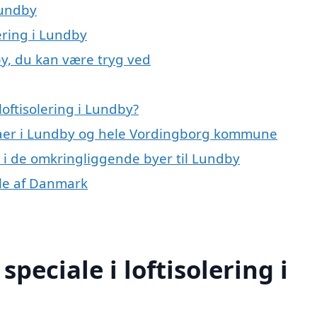
Lundby
lering i Lundby
by, du kan være tryg ved
oftisolering i Lundby?
rmaer i Lundby og hele Vordingborg kommune
ng i de omkringliggende byer til Lundby
dele af Danmark
peciale i loftisolering i