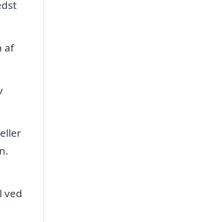
edst
 af
v
eller
n.
l ved