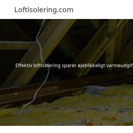
Loftisolering.com
Effektiv loftisolering sparer øjeblikkeligt varmeudg