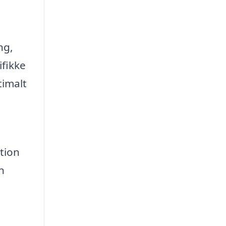
ng,
ifikke
timalt
tion
n