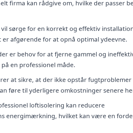
nelt firma kan rådgive om, hvilke der passer b
vil sørge for en korrekt og effektiv installation
et er afgørende for at opnå optimal ydeevne.
der er behov for at fjerne gammel og ineffekti
e på en professionel måde.
er at sikre, at der ikke opstår fugtproblemer 
kan føre til yderligere omkostninger senere he
fessionel loftisolering kan reducere
s energimærkning, hvilket kan være en forde