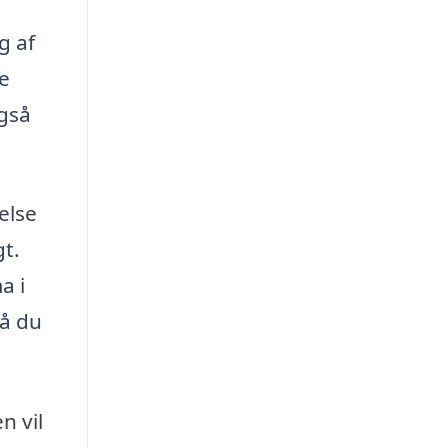
g af
ge
også
delse
gt.
a i
så du
n vil