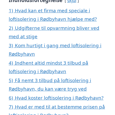
Indholdsfortegnelse
skjul
1)
Hvad kan et firma med speciale i
loftisolering i Rødbyhavn hjælpe med?
2)
Udgifterne til opvarmning bliver ved
med at stige
3)
Kom hurtigt i gang med loftisolering i
Rødbyhavn
4)
Indhent altid mindst 3 tilbud på
loftisolering i Rødbyhavn
5)
Få nemt 3 tilbud på loftisolering i
Rødbyhavn, du kan være tryg ved
6)
Hvad koster loftisolering i Rødbyhavn?
7)
Hvad er med til at bestemme prisen på