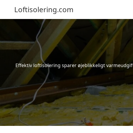
Loftisolering.com
Effektiv loftisolering sparer øjeblikkeligt varmeudg