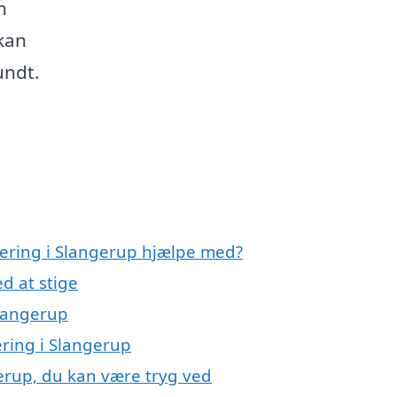
n
 kan
undt.
olering i Slangerup hjælpe med?
d at stige
Slangerup
ering i Slangerup
gerup, du kan være tryg ved