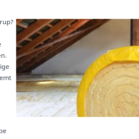
erup?
e
en.
lige
nemt
lpe