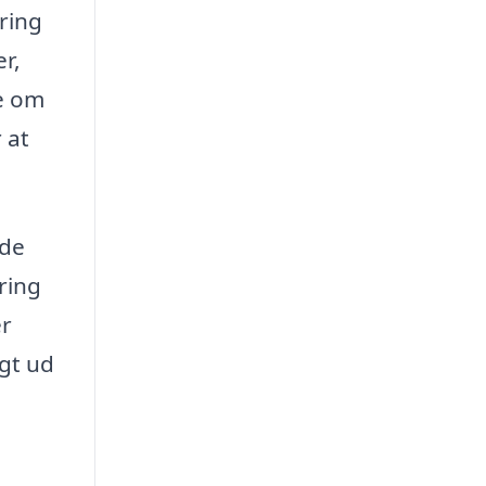
ring
r,
de om
 at
nde
aring
er
igt ud