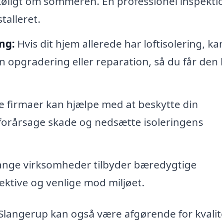
køligt om sommeren. En professionel inspekti
stalleret.
ng:
Hvis dit hjem allerede har loftisolering, ka
n opgradering eller reparation, så du får den
e firmaer kan hjælpe med at beskytte din
 forårsage skade og nedsætte isoleringens
nge virksomheder tilbyder bæredygtige
ektive og venlige mod miljøet.
g i Slangerup kan også være afgørende for kvali