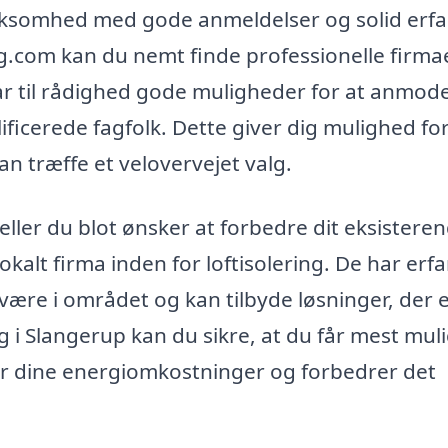
virksomhed med gode anmeldelser og solid erfa
g.com kan du nemt finde professionelle firmae
ibhar til rådighed gode muligheder for at anmo
lificerede fagfolk. Dette giver dig mulighed for
n træffe et velovervejet valg.
 eller du blot ønsker at forbedre dit eksistere
okalt firma inden for loftisolering. De har erf
være i området og kan tilbyde løsninger, der 
ng i Slangerup kan du sikre, at du får mest mul
er dine energiomkostninger og forbedrer det