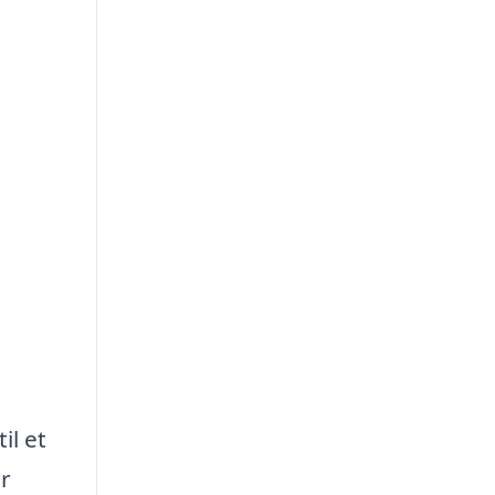
il et
or