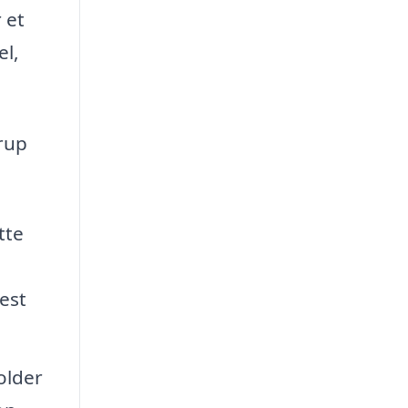
 et
el,
erup
tte
est
older