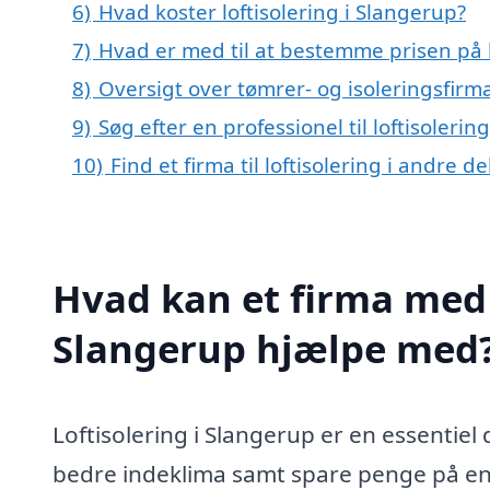
6)
Hvad koster loftisolering i Slangerup?
7)
Hvad er med til at bestemme prisen på l
8)
Oversigt over tømrer- og isoleringsfir
9)
Søg efter en professionel til loftisoleri
10)
Find et firma til loftisolering i andre 
Hvad kan et firma med s
Slangerup hjælpe med
Loftisolering i Slangerup er en essentiel 
bedre indeklima samt spare penge på ener