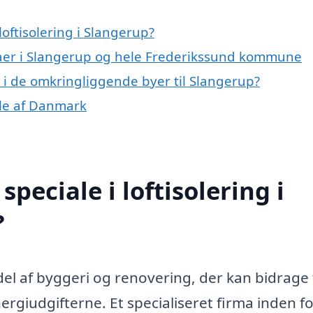
oftisolering i Slangerup?
maer i Slangerup og hele Frederikssund kommune
ng i de omkringliggende byer til Slangerup?
dele af Danmark
peciale i loftisolering i
?
del af byggeri og renovering, der kan bidrage t
giudgifterne. Et specialiseret firma inden f