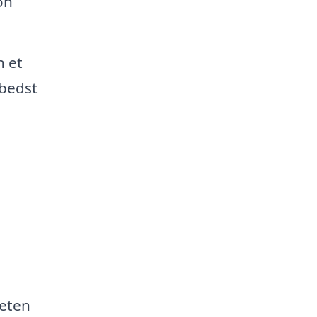
on
n et
 bedst
teten