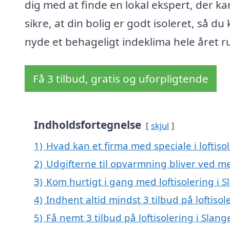
dig med at finde en lokal ekspert, der ka
sikre, at din bolig er godt isoleret, så du
nyde et behageligt indeklima hele året r
Få 3 tilbud, gratis og uforpligtende
Indholdsfortegnelse
skjul
1)
Hvad kan et firma med speciale i loftis
2)
Udgifterne til opvarmning bliver ved me
3)
Kom hurtigt i gang med loftisolering i 
4)
Indhent altid mindst 3 tilbud på loftisol
5)
Få nemt 3 tilbud på loftisolering i Slan