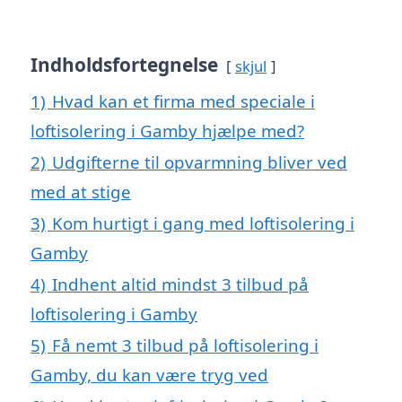
Indholdsfortegnelse
skjul
1)
Hvad kan et firma med speciale i
loftisolering i Gamby hjælpe med?
2)
Udgifterne til opvarmning bliver ved
med at stige
3)
Kom hurtigt i gang med loftisolering i
Gamby
4)
Indhent altid mindst 3 tilbud på
loftisolering i Gamby
5)
Få nemt 3 tilbud på loftisolering i
Gamby, du kan være tryg ved