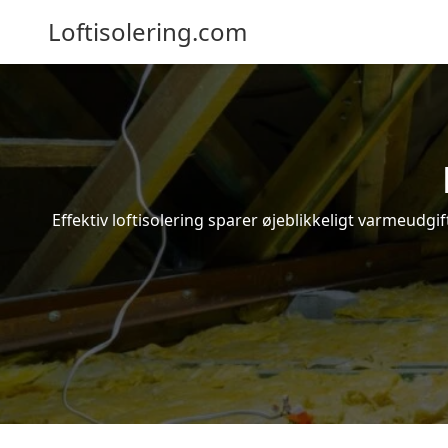
Loftisolering.com
Effektiv loftisolering sparer øjeblikkeligt varmeudg