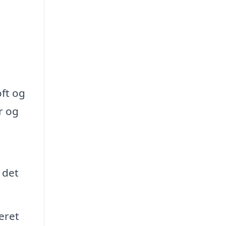
oft og
r og
 det
eret