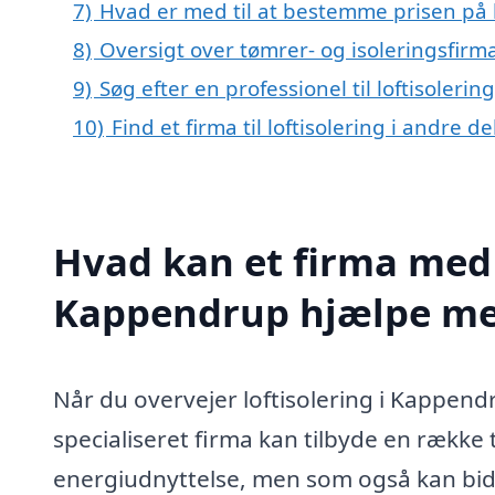
7)
Hvad er med til at bestemme prisen på 
8)
Oversigt over tømrer- og isoleringsfi
9)
Søg efter en professionel til loftisoler
10)
Find et firma til loftisolering i andre 
Hvad kan et firma med s
Kappendrup hjælpe m
Når du overvejer loftisolering i Kappendr
specialiseret firma kan tilbyde en række 
energiudnyttelse, men som også kan bidra