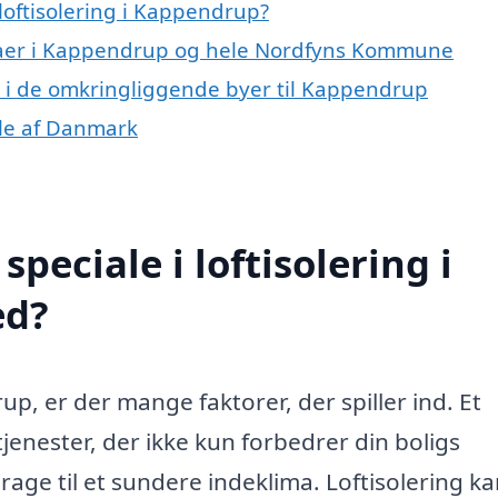
loftisolering i Kappendrup?
rmaer i Kappendrup og hele Nordfyns Kommune
ing i de omkringliggende byer til Kappendrup
dele af Danmark
peciale i loftisolering i
ed?
up, er der mange faktorer, der spiller ind. Et
tjenester, der ikke kun forbedrer din boligs
ge til et sundere indeklima. Loftisolering k