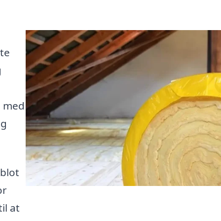
te
g
e med
og
 blot
or
il at