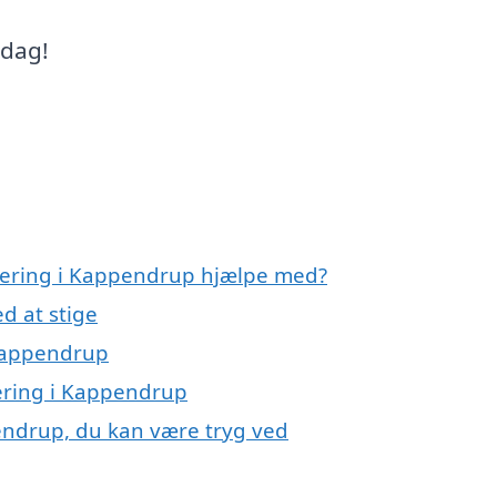
 dag!
solering i Kappendrup hjælpe med?
d at stige
 Kappendrup
lering i Kappendrup
pendrup, du kan være tryg ved