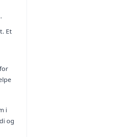
.
. Et
for
ælpe
m i
di og