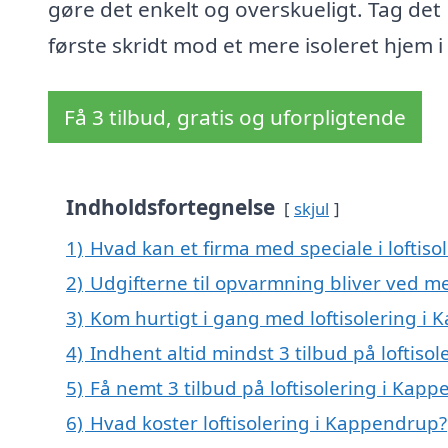
gøre det enkelt og overskueligt. Tag det
første skridt mod et mere isoleret hjem i
Få 3 tilbud, gratis og uforpligtende
Indholdsfortegnelse
skjul
1)
Hvad kan et firma med speciale i lofti
2)
Udgifterne til opvarmning bliver ved me
3)
Kom hurtigt i gang med loftisolering i
4)
Indhent altid mindst 3 tilbud på loftiso
5)
Få nemt 3 tilbud på loftisolering i Kap
6)
Hvad koster loftisolering i Kappendrup?