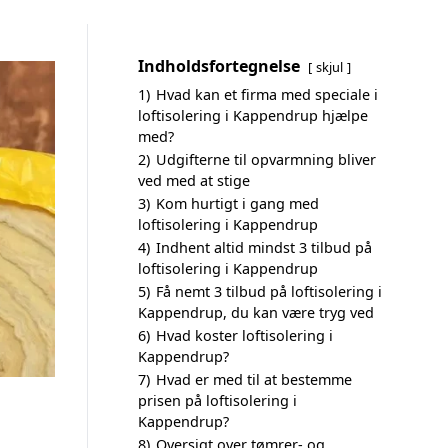
Indholdsfortegnelse
skjul
1)
Hvad kan et firma med speciale i
loftisolering i Kappendrup hjælpe
med?
2)
Udgifterne til opvarmning bliver
ved med at stige
3)
Kom hurtigt i gang med
loftisolering i Kappendrup
4)
Indhent altid mindst 3 tilbud på
loftisolering i Kappendrup
5)
Få nemt 3 tilbud på loftisolering i
Kappendrup, du kan være tryg ved
6)
Hvad koster loftisolering i
Kappendrup?
7)
Hvad er med til at bestemme
prisen på loftisolering i
Kappendrup?
8)
Oversigt over tømrer- og