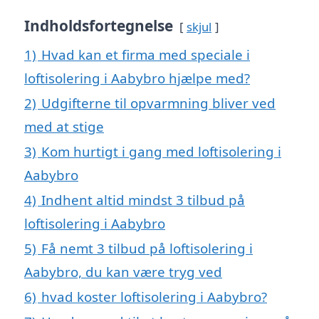
Indholdsfortegnelse
skjul
1)
Hvad kan et firma med speciale i
loftisolering i Aabybro hjælpe med?
2)
Udgifterne til opvarmning bliver ved
med at stige
3)
Kom hurtigt i gang med loftisolering i
Aabybro
4)
Indhent altid mindst 3 tilbud på
loftisolering i Aabybro
5)
Få nemt 3 tilbud på loftisolering i
Aabybro, du kan være tryg ved
6)
hvad koster loftisolering i Aabybro?