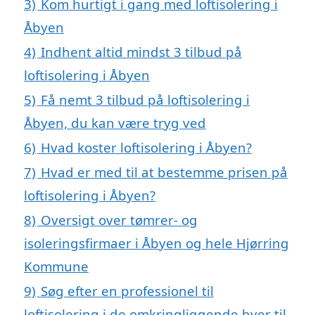
3)
Kom hurtigt i gang med loftisolering i
Åbyen
4)
Indhent altid mindst 3 tilbud på
loftisolering i Åbyen
5)
Få nemt 3 tilbud på loftisolering i
Åbyen, du kan være tryg ved
6)
Hvad koster loftisolering i Åbyen?
7)
Hvad er med til at bestemme prisen på
loftisolering i Åbyen?
8)
Oversigt over tømrer- og
isoleringsfirmaer i Åbyen og hele Hjørring
Kommune
9)
Søg efter en professionel til
loftisolering i de omkringliggende byer til