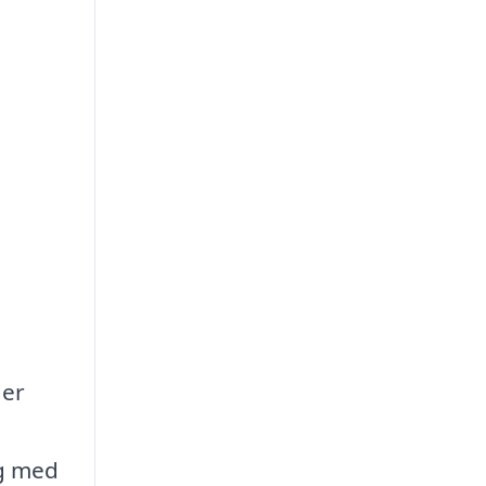
der
ig med