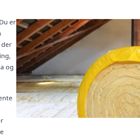
 Du er
m
 der
ing,
ma og
ente
er
te