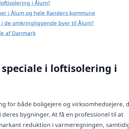
oftisolering i Ålum?
rmaer i Ålum og hele Randers kommune
ng i de omkringliggende byer til Ålum?
dele af Danmark
peciale i loftisolering i
ring for både boligejere og virksomhedsejere, 
 deres bygninger. At få en professionel til at
 markant reduktion i varmeregningen, samtid