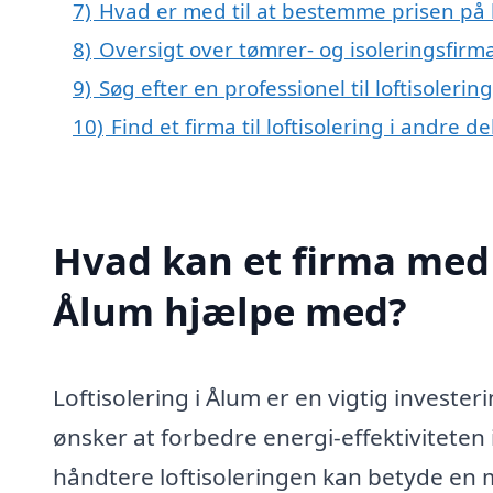
7)
Hvad er med til at bestemme prisen på l
8)
Oversigt over tømrer- og isoleringsfi
9)
Søg efter en professionel til loftisoleri
10)
Find et firma til loftisolering i andre 
Hvad kan et firma med s
Ålum hjælpe med?
Loftisolering i Ålum er en vigtig investe
ønsker at forbedre energi-effektiviteten i
håndtere loftisoleringen kan betyde en