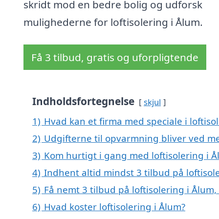
skridt mod en bedre bolig og udforsk
mulighederne for loftisolering i Ålum.
Få 3 tilbud, gratis og uforpligtende
Indholdsfortegnelse
skjul
1)
Hvad kan et firma med speciale i loftis
2)
Udgifterne til opvarmning bliver ved me
3)
Kom hurtigt i gang med loftisolering i 
4)
Indhent altid mindst 3 tilbud på loftisol
5)
Få nemt 3 tilbud på loftisolering i Ålum
6)
Hvad koster loftisolering i Ålum?