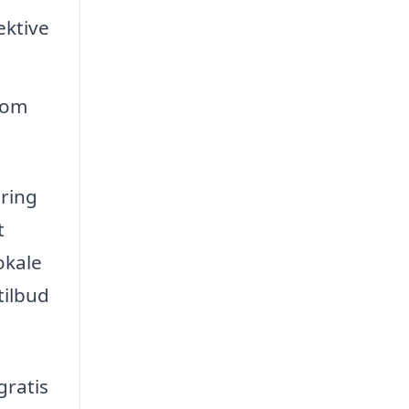
ektive
som
aring
t
okale
tilbud
gratis