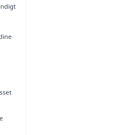
endigt
 dine
asset
e