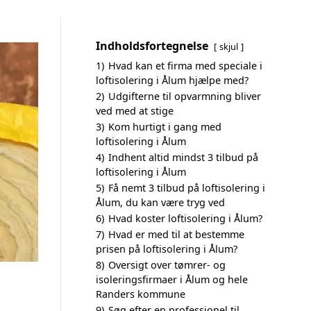
Indholdsfortegnelse
skjul
1)
Hvad kan et firma med speciale i
loftisolering i Ålum hjælpe med?
2)
Udgifterne til opvarmning bliver
ved med at stige
3)
Kom hurtigt i gang med
loftisolering i Ålum
4)
Indhent altid mindst 3 tilbud på
loftisolering i Ålum
5)
Få nemt 3 tilbud på loftisolering i
Ålum, du kan være tryg ved
6)
Hvad koster loftisolering i Ålum?
7)
Hvad er med til at bestemme
prisen på loftisolering i Ålum?
8)
Oversigt over tømrer- og
isoleringsfirmaer i Ålum og hele
Randers kommune
9)
Søg efter en professionel til