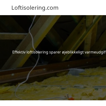
Loftisolering.com
Effektiv loftisolering sparer øjeblikkeligt varmeudg