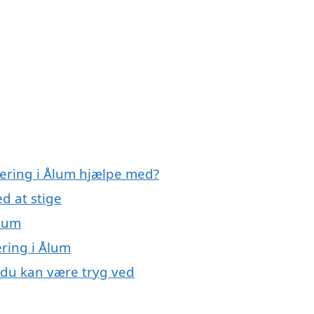
olering i Ålum hjælpe med?
d at stige
Ålum
ering i Ålum
, du kan være tryg ved