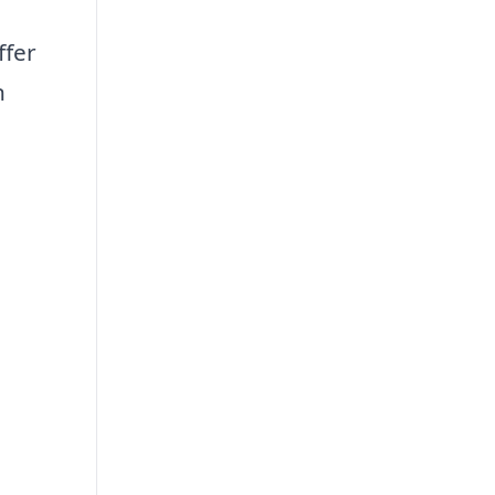
ffer
n