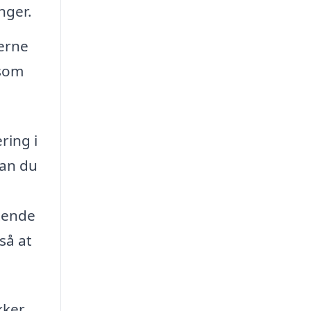
nger.
terne
 som
ring i
kan du
tende
så at
kker