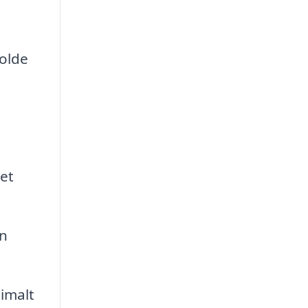
olde
 et
an
timalt