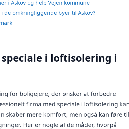
maer i Askov og hele Vejen kommune
ng i de omkringliggende byer til Askov?
anmark
peciale i loftisolering i
ring for boligejere, der ønsker at forbedre
essionelt firma med speciale i loftisolering ka
un skaber mere komfort, men også kan føre til
gninger. Her er nogle af de måder, hvorpå