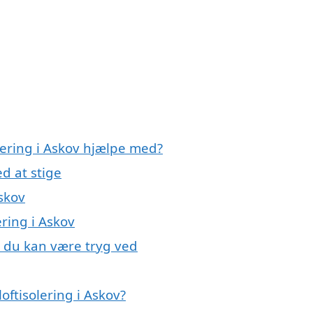
olering i Askov hjælpe med?
d at stige
Askov
ering i Askov
v, du kan være tryg ved
oftisolering i Askov?