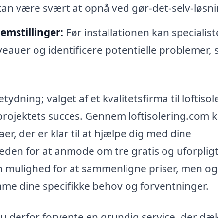
kan være svært at opnå ved gør-det-selv-løsni
emstillinger:
Før installationen kan specialis
eauer og identificere potentielle problemer,
tydning; valget af et kvalitetsfirma til loftisole
r projektets succes. Gennem loftisolering.com 
aer, der er klar til at hjælpe dig med dine
eden for at anmode om tre gratis og uforplig
kun mulighed for at sammenligne priser, men og
me dine specifikke behov og forventninger.
 du derfor forvente en grundig service, der dæ