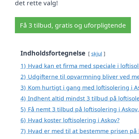
det rette valg!
Få 3 tilbud, gratis og uforpligtende
Indholdsfortegnelse
skjul
1)
Hvad kan et firma med speciale i loftis
2)
Udgifterne til opvarmning bliver ved me
3)
Kom hurtigt i gang med loftisolering i 
4)
Indhent altid mindst 3 tilbud på loftisol
5)
Få nemt 3 tilbud på loftisolering i Asko
6)
Hvad koster loftisolering i Askov?
7)
Hvad er med til at bestemme prisen på l