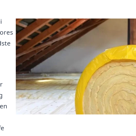
i
Vores
dste
r
g
cen
fe