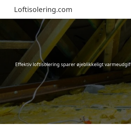
Loftisolering.com
Effektiv loftisolering sparer øjeblikkeligt varmeudg