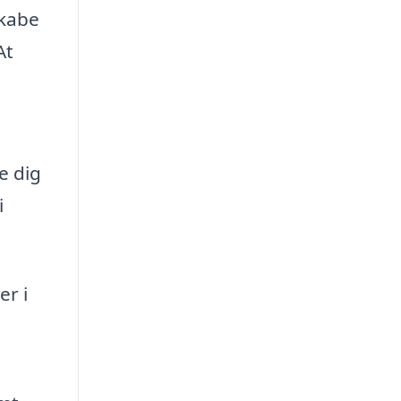
skabe
At
e dig
i
er i