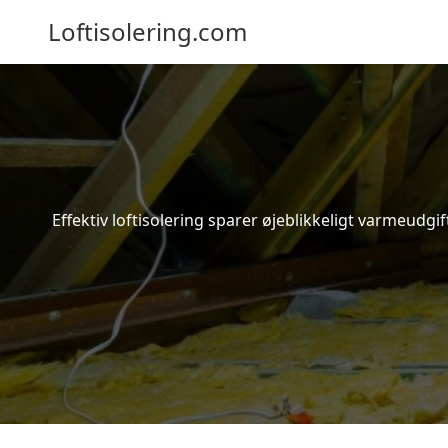
Loftisolering.com
Effektiv loftisolering sparer øjeblikkeligt varmeudg