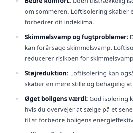
Bedre komfort:
Uden tilstrækkelig is
om sommeren. Loftisolering skaber en
forbedrer dit indeklima.
Skimmelsvamp og fugtproblemer:
D
kan forårsage skimmelsvamp. Loftisol
reducerer risikoen for skimmelsvamp
Støjreduktion:
Loftisolering kan ogs
skaber en mere stille og behagelig at
Øget boligens værdi:
God isolering k
hvis du overvejer at sælge på et sener
til at forbedre boligens energieffektiv