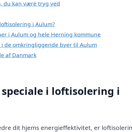
m, du kan være tryg ved
oftisolering i Aulum?
rmaer i Aulum og hele Herning kommune
ng i de omkringliggende byer til Aulum
dele af Danmark
peciale i loftisolering i
re dit hjems energieffektivitet, er loftisoleri