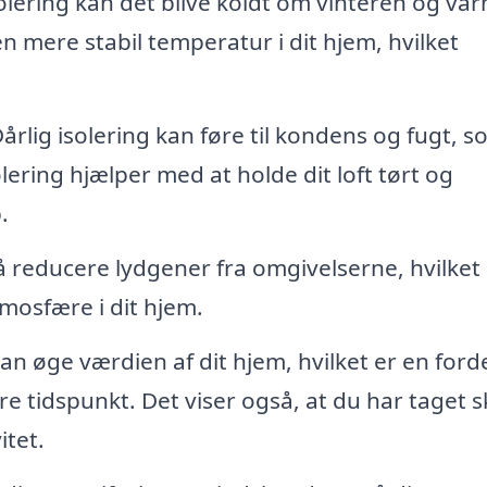
olering kan det blive koldt om vinteren og va
 mere stabil temperatur i dit hjem, hvilket
årlig isolering kan føre til kondens og fugt, 
ering hjælper med at holde dit loft tørt og
.
å reducere lydgener fra omgivelserne, hvilket
mosfære i dit hjem.
an øge værdien af dit hjem, hvilket er en forde
e tidspunkt. Det viser også, at du har taget s
itet.