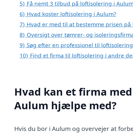
5)
Få nemt 3 tilbud på loftisolering i Aulu
6)
Hvad koster loftisolering i Aulum?
7)
Hvad er med til at bestemme prisen på l
8)
Oversigt over tømrer- og isoleringsfi
9)
Søg efter en professionel til loftisoleri
10)
Find et firma til loftisolering i andre 
Hvad kan et firma med s
Aulum hjælpe med?
Hvis du bor i Aulum og overvejer at forbed