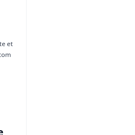
te et
.com
e