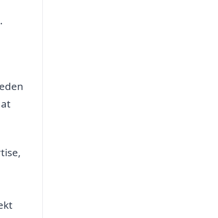
.
heden
 at
tise,
ekt