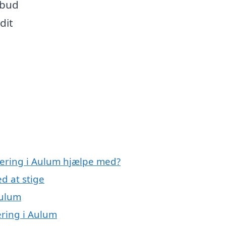
lbud
dit
olering i Aulum hjælpe med?
d at stige
Aulum
ering i Aulum