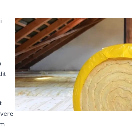
i
n
dit
t
evere
em