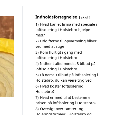
Indholdsfortegnelse
skjul
1)
Hvad kan et firma med speciale i
loftisolering i Holstebro hjælpe
med?
2)
Udgifterne til opvarmning bliver
ved med at stige
3)
Kom hurtigt i gang med
loftisolering i Holstebro
4)
Indhent altid mindst 3 tilbud på
loftisolering i Holstebro
5)
Få nemt 3 tilbud på loftisolering i
Holstebro, du kan være tryg ved
6)
Hvad koster loftisolering i
Holstebro?
7)
Hvad er med til at bestemme
prisen på loftisolering i Holstebro?
8)
Oversigt over tømrer- og
isoleringsfirmaer i Holstebro og