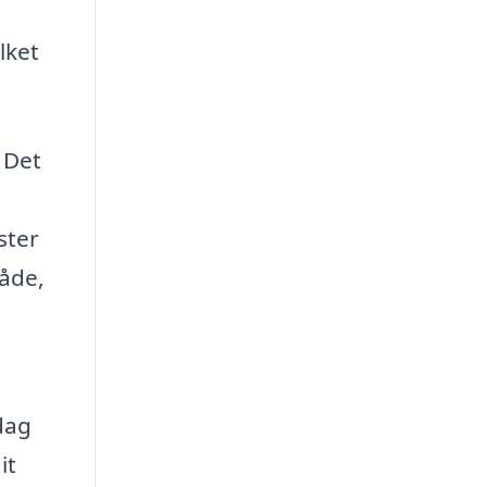
lket
. Det
ster
råde,
dag
it