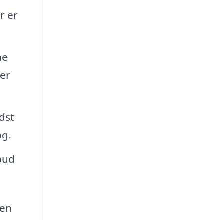
r er
ne
ver
dst
ng.
lbud
men