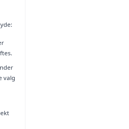
byde:
er
ftes.
under
e valg
rekt