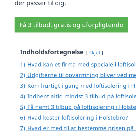
der passer til dig.
Få 3 tilbud, gratis og uforpligtende
Indholdsfortegnelse
skjul
1)
Hvad kan et firma med speciale i loftis
2)
Udgifterne til opvarmning bliver ved me
3)
Kom hurtigt i gang med loftisolering i 
4)
Indhent altid mindst 3 tilbud på loftisol
5)
Få nemt 3 tilbud på loftisolering i Hols
6)
Hvad koster loftisolering i Holstebro?
7)
Hvad er med til at bestemme prisen på l