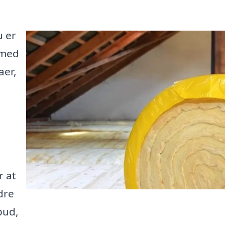
u er
 med
aer,
r at
dre
bud,