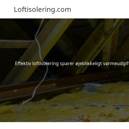
Loftisolering.com
Effektiv loftisolering sparer øjeblikkeligt varmeudg