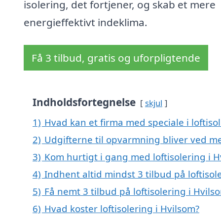
isolering, det fortjener, og skab et mere
energieffektivt indeklima.
Få 3 tilbud, gratis og uforpligtende
Indholdsfortegnelse
skjul
1)
Hvad kan et firma med speciale i loftis
2)
Udgifterne til opvarmning bliver ved me
3)
Kom hurtigt i gang med loftisolering i 
4)
Indhent altid mindst 3 tilbud på loftisol
5)
Få nemt 3 tilbud på loftisolering i Hvil
6)
Hvad koster loftisolering i Hvilsom?