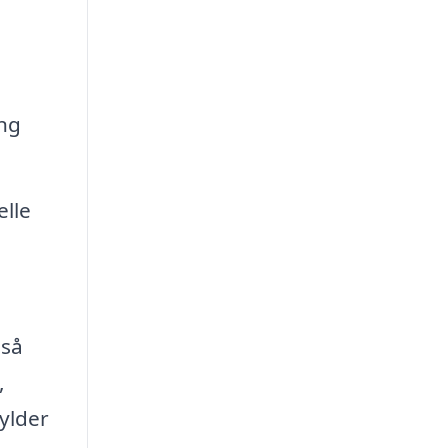
e
ing
elle
gså
,
fylder