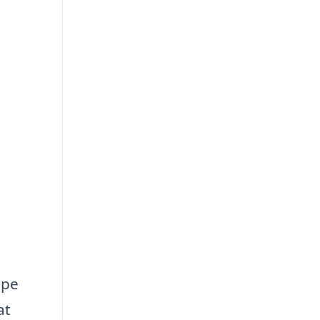
lpe
at