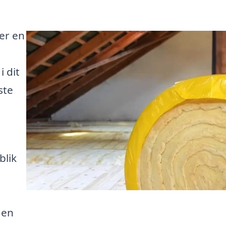
 er en
 dit
ste
blik
den