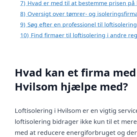
7)
Hvad er med til at bestemme prisen på l
8)
Oversigt over tømrer- og isoleringsfir
9)
Søg efter en professionel til loftisoleri
10)
Find firmaer til loftisolering i andre 
Hvad kan et firma med s
Hvilsom hjælpe med?
Loftisolering i Hvilsom er en vigtig serv
loftisolering bidrager ikke kun til et m
med at reducere energiforbruget og de