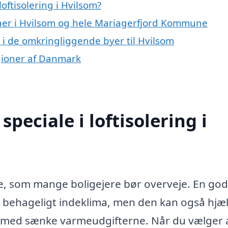
oftisolering i Hvilsom?
maer i Hvilsom og hele Mariagerfjord Kommune
ng i de omkringliggende byer til Hvilsom
regioner af Danmark
peciale i loftisolering i
ice, som mange boligejere bør overveje. En god
ere behageligt indeklima, men den kan også hjæ
rmed sænke varmeudgifterne. Når du vælger 