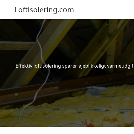
Loftisolering.com
Effektiv loftisolering sparer øjeblikkeligt varmeudg