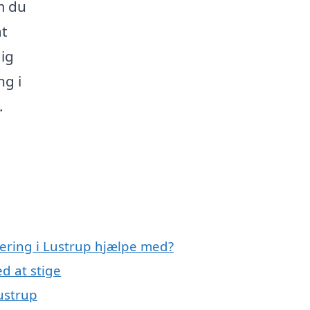
m du
at
dig
ng i
.
olering i Lustrup hjælpe med?
d at stige
Lustrup