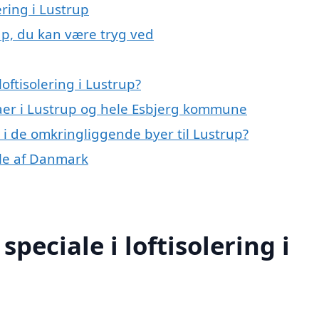
ering i Lustrup
rup, du kan være tryg ved
oftisolering i Lustrup?
maer i Lustrup og hele Esbjerg kommune
ng i de omkringliggende byer til Lustrup?
dele af Danmark
peciale i loftisolering i