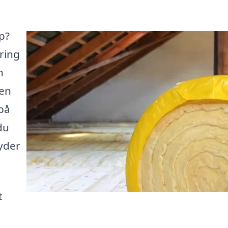
up?
ering
n
men
på
du
byder
t