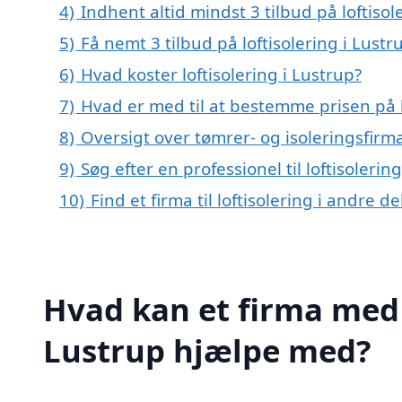
4)
Indhent altid mindst 3 tilbud på loftisol
5)
Få nemt 3 tilbud på loftisolering i Lust
6)
Hvad koster loftisolering i Lustrup?
7)
Hvad er med til at bestemme prisen på l
8)
Oversigt over tømrer- og isoleringsfir
9)
Søg efter en professionel til loftisoleri
10)
Find et firma til loftisolering i andre 
Hvad kan et firma med s
Lustrup hjælpe med?