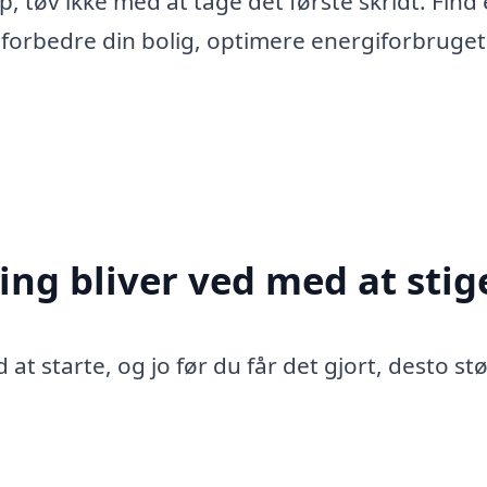
p, tøv ikke med at tage det første skridt. Find 
 forbedre din bolig, optimere energiforbruge
ing bliver ved med at stig
 at starte, og jo før du får det gjort, desto st