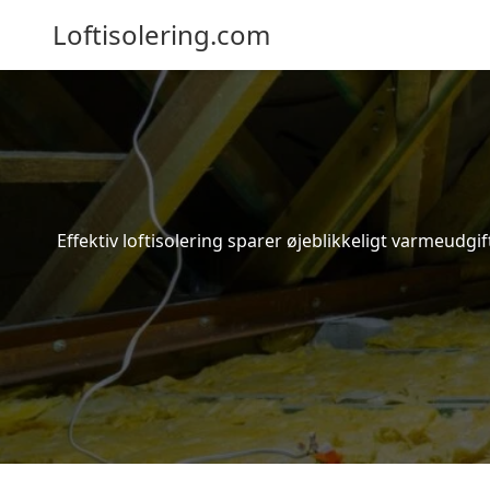
Loftisolering.com
Effektiv loftisolering sparer øjeblikkeligt varmeudg