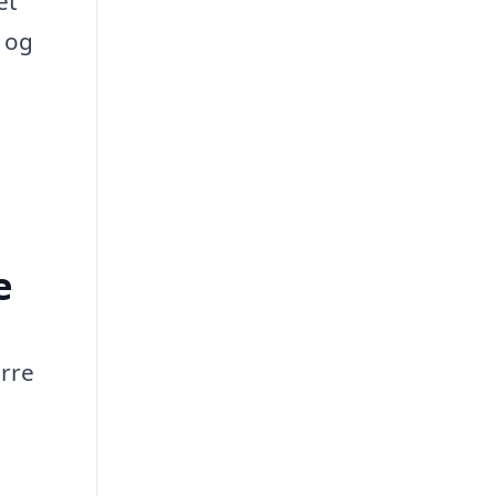
et
t og
e
ørre