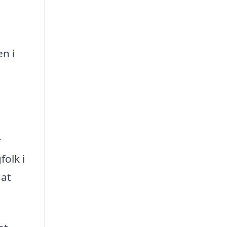
en i
r
folk i
 at