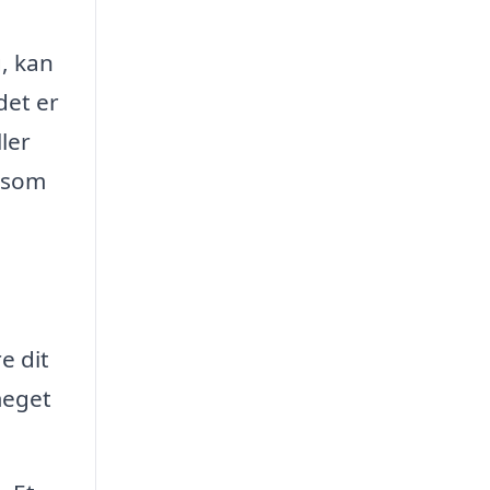
g, kan
det er
ler
, som
e dit
meget