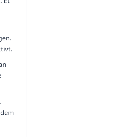
. Et
ngen.
tivt.
kan
e
.
r dem