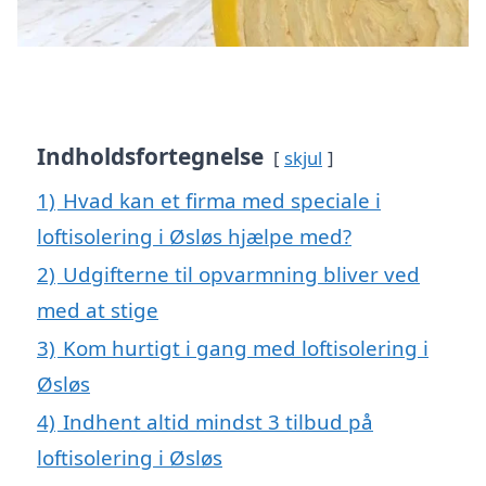
Indholdsfortegnelse
skjul
1)
Hvad kan et firma med speciale i
loftisolering i Øsløs hjælpe med?
2)
Udgifterne til opvarmning bliver ved
med at stige
3)
Kom hurtigt i gang med loftisolering i
Øsløs
4)
Indhent altid mindst 3 tilbud på
loftisolering i Øsløs