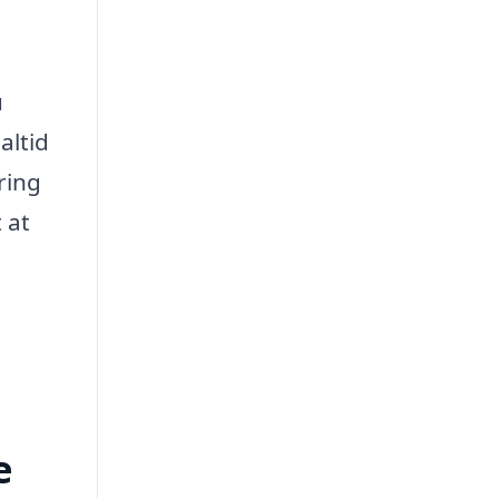
u
altid
ring
 at
e