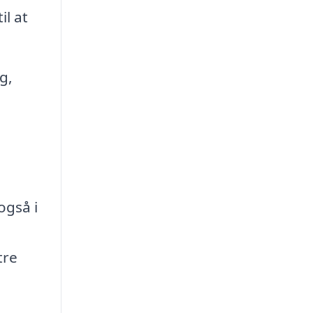
il at
g,
også i
tre