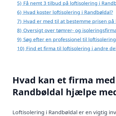
5)
Få nemt 3 tilbud på loftisolering i Rand
6)
Hvad koster loftisolering i Randbøldal?
7)
Hvad er med til at bestemme prisen på l
8)
Oversigt over tømrer- og isoleringsfir
9)
Søg efter en professionel til loftisoleri
10)
Find et firma til loftisolering i andre 
Hvad kan et firma med s
Randbøldal hjælpe me
Loftisolering i Randbøldal er en vigtig i