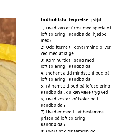
Indholdsfortegnelse
skjul
1)
Hvad kan et firma med speciale i
loftisolering i Randbøldal hjælpe
med?
2)
Udgifterne til opvarmning bliver
ved med at stige
3)
Kom hurtigt i gang med
loftisolering i Randbøldal
4)
Indhent altid mindst 3 tilbud på
loftisolering i Randbøldal
5)
Få nemt 3 tilbud på loftisolering i
Randbøldal, du kan være tryg ved
6)
Hvad koster loftisolering i
Randbøldal?
7)
Hvad er med til at bestemme
prisen på loftisolering i
Randbøldal?
8)
Oversigt over tømrer- og