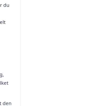
er du
elt
g,
lket
at den