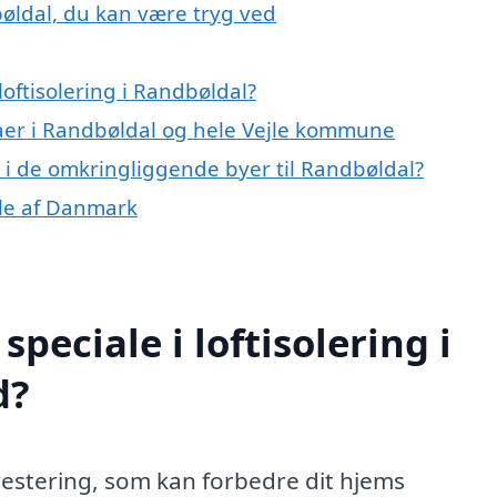
bøldal, du kan være tryg ved
oftisolering i Randbøldal?
maer i Randbøldal og hele Vejle kommune
ng i de omkringliggende byer til Randbøldal?
dele af Danmark
peciale i loftisolering i
d?
nvestering, som kan forbedre dit hjems