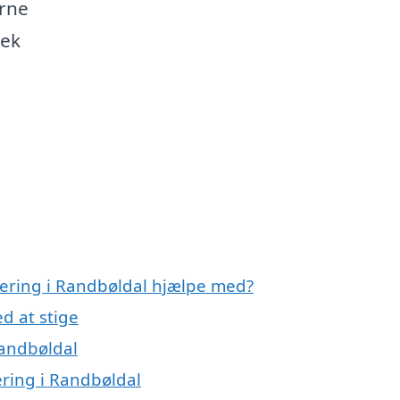
erne
jek
olering i Randbøldal hjælpe med?
d at stige
Randbøldal
lering i Randbøldal