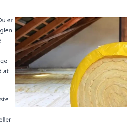
Du er
øglen
e
ige
d at
dste
.
ller