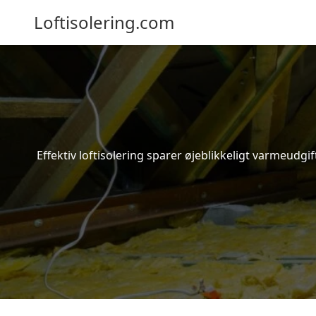
Loftisolering.com
Effektiv loftisolering sparer øjeblikkeligt varmeudg