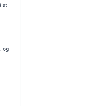
å et
, og
t