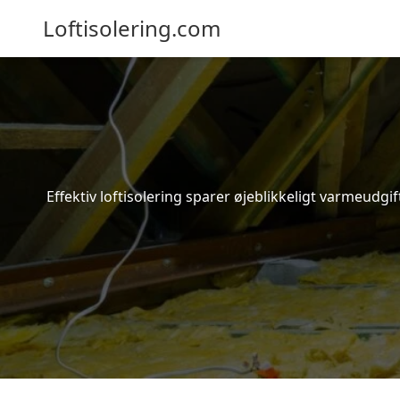
Loftisolering.com
Effektiv loftisolering sparer øjeblikkeligt varmeudg