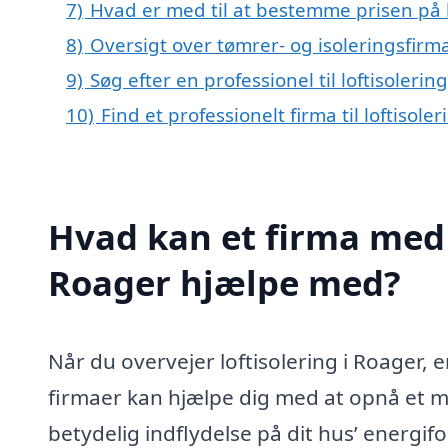
7)
Hvad er med til at bestemme prisen på l
8)
Oversigt over tømrer- og isoleringsfir
9)
Søg efter en professionel til loftisoleri
10)
Find et professionelt firma til loftisol
Hvad kan et firma med s
Roager hjælpe med?
Når du overvejer loftisolering i Roager, e
firmaer kan hjælpe dig med at opnå et me
betydelig indflydelse på dit hus’ energif