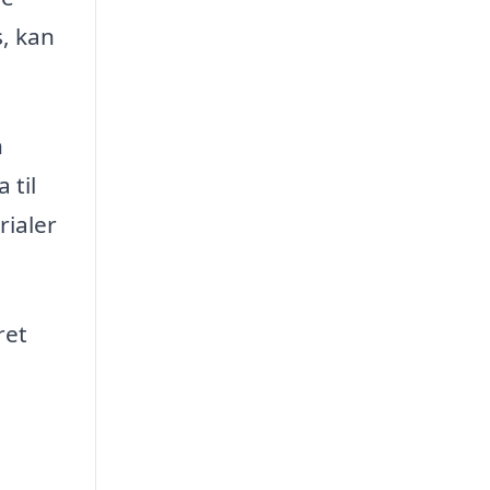
s, kan
n
 til
rialer
ret