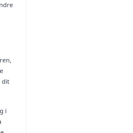
andre
ren,
de
 dit
g i
a
de