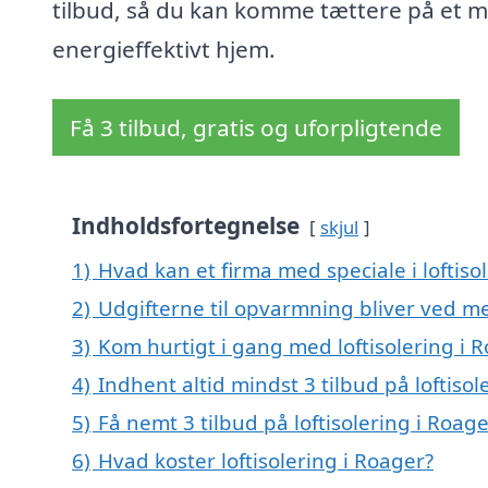
tilbud, så du kan komme tættere på et 
energieffektivt hjem.
Få 3 tilbud, gratis og uforpligtende
Indholdsfortegnelse
skjul
1)
Hvad kan et firma med speciale i loftis
2)
Udgifterne til opvarmning bliver ved me
3)
Kom hurtigt i gang med loftisolering i 
4)
Indhent altid mindst 3 tilbud på loftisol
5)
Få nemt 3 tilbud på loftisolering i Roag
6)
Hvad koster loftisolering i Roager?