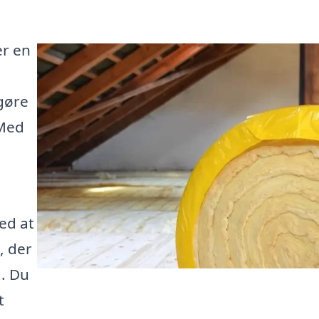
er en
gøre
 Med
ed at
, der
g. Du
t