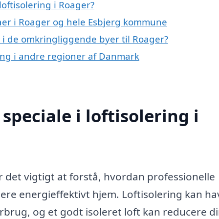
oftisolering i Roager?
maer i Roager og hele Esbjerg kommune
ng i de omkringliggende byer til Roager?
ering i andre regioner af Danmark
peciale i loftisolering i
r det vigtigt at forstå, hvordan professionelle
re energieffektivt hjem. Loftisolering kan ha
orbrug, og et godt isoleret loft kan reducere d