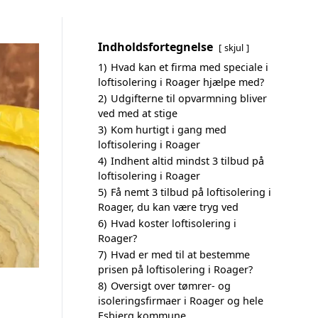
Indholdsfortegnelse
skjul
1)
Hvad kan et firma med speciale i
loftisolering i Roager hjælpe med?
2)
Udgifterne til opvarmning bliver
ved med at stige
3)
Kom hurtigt i gang med
loftisolering i Roager
4)
Indhent altid mindst 3 tilbud på
loftisolering i Roager
5)
Få nemt 3 tilbud på loftisolering i
Roager, du kan være tryg ved
6)
Hvad koster loftisolering i
Roager?
7)
Hvad er med til at bestemme
prisen på loftisolering i Roager?
8)
Oversigt over tømrer- og
isoleringsfirmaer i Roager og hele
Esbjerg kommune