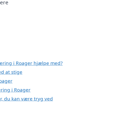
mere
olering i Roager hjælpe med?
d at stige
Roager
ering i Roager
er, du kan være tryg ved