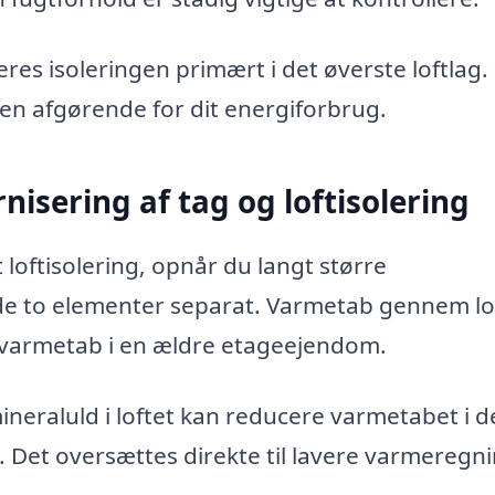
eres isoleringen primært i det øverste loftlag.
gen afgørende for dit energiforbrug.
isering af tag og loftisolering
oftisolering, opnår du langt større
de to elementer separat. Varmetab gennem lo
 varmetab i en ældre etageejendom.
neraluld i loftet kan reducere varmetabet i d
Det oversættes direkte til lavere varmeregn