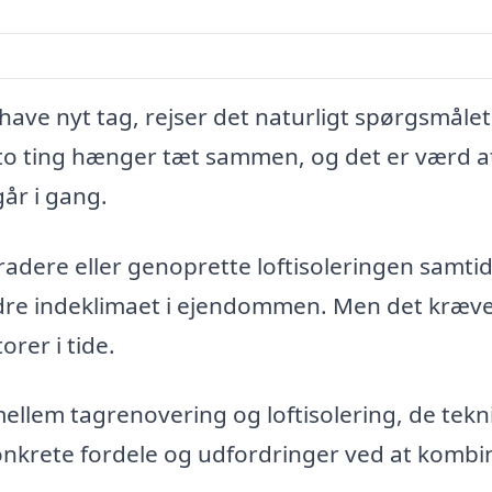
ave nyt tag, rejser det naturligt spørgsmåle
e to ting hænger tæt sammen, og det er værd a
år i gang.
radere eller genoprette loftisoleringen samtid
dre indeklimaet i ejendommen. Men det kræver
orer i tide.
ellem tagrenovering og loftisolering, de tekn
konkrete fordele og udfordringer ved at kombi