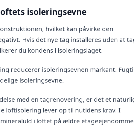
oftets isoleringsevne
konstruktionen, hvilket kan påvirke den
negativt. Hvis det nye tag installeres uden at t
ikerer du kondens i isoleringslaget.
ering reducerer isoleringsevnen markant. Fugt
ndelige isoleringsevne.
delse med en tagrenovering, er det et naturli
loftisolering lever op til nutidens krav. I
neraluld i loftet på ældre etageejendomme