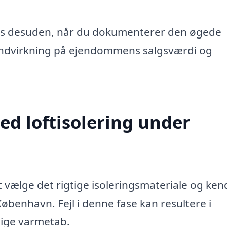
s desuden, når du dokumenterer den øgede
v indvirkning på ejendommens salgsværdi og
ed loftisolering under
t vælge det rigtige isoleringsmateriale og ke
enhavn. Fejl i denne fase kan resultere i
ige varmetab.