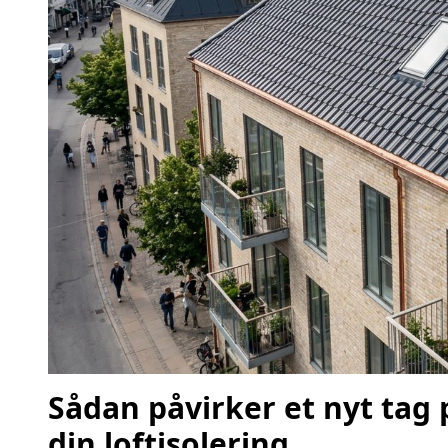
Sådan påvirker et nyt ta
din loftisolering