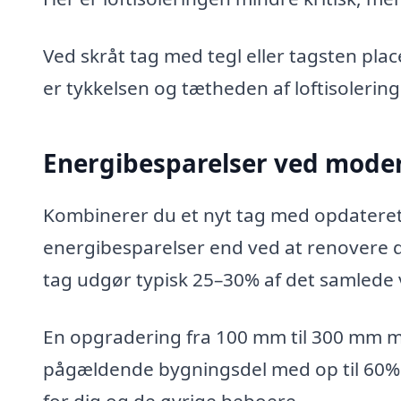
Ved skråt tag med tegl eller tagsten plac
er tykkelsen og tætheden af loftisolerin
Energibesparelser ved modern
Kombinerer du et nyt tag med opdateret l
energibesparelser end ved at renovere 
tag udgør typisk 25–30% af det samlede
En opgradering fra 100 mm til 300 mm mi
pågældende bygningsdel med op til 60%. 
for dig og de øvrige beboere.