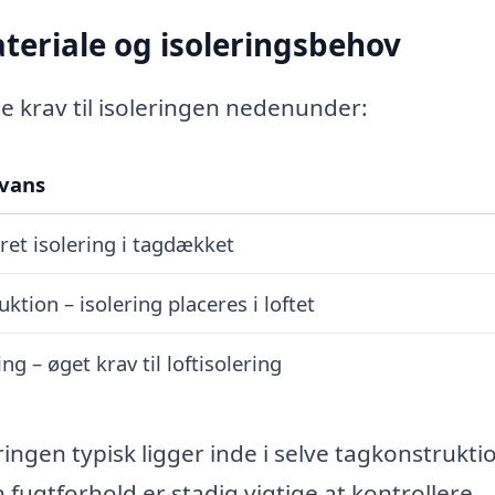
riale og isoleringsbehov
ige krav til isoleringen nedenunder:
evans
ret isolering i tagdækket
ktion – isolering placeres i loftet
g – øget krav til loftisolering
ringen typisk ligger inde i selve tagkonstrukti
 fugtforhold er stadig vigtige at kontrollere.