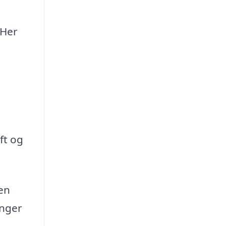
 Her
ft og
en
inger