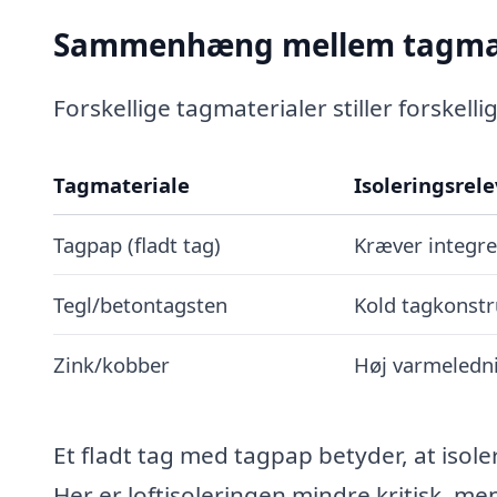
Sammenhæng mellem tagmate
Forskellige tagmaterialer stiller forskell
Tagmateriale
Isoleringsrel
Tagpap (fladt tag)
Kræver integre
Tegl/betontagsten
Kold tagkonstru
Zink/kobber
Høj varmelednin
Et fladt tag med tagpap betyder, at isole
Her er loftisoleringen mindre kritisk, men