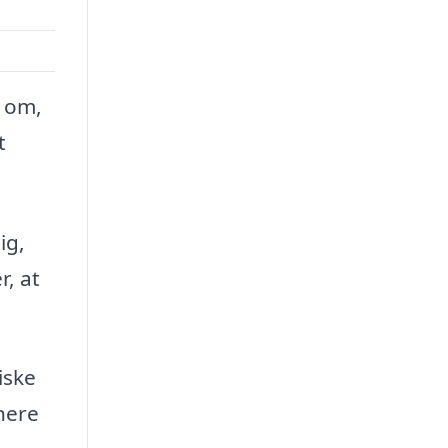
t om,
t
ig,
, at
iske
nere