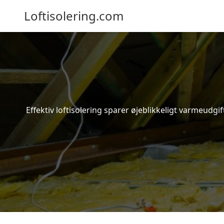
Loftisolering.com
Effektiv loftisolering sparer øjeblikkeligt varmeudg