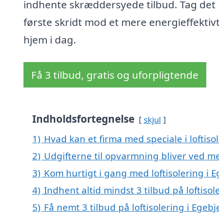
indhente skræddersyede tilbud. Tag det
første skridt mod et mere energieffektiv
hjem i dag.
Få 3 tilbud, gratis og uforpligtende
Indholdsfortegnelse
skjul
1)
Hvad kan et firma med speciale i loftis
2)
Udgifterne til opvarmning bliver ved me
3)
Kom hurtigt i gang med loftisolering i 
4)
Indhent altid mindst 3 tilbud på loftisol
5)
Få nemt 3 tilbud på loftisolering i Egeb