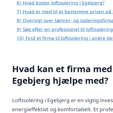
6)
Hvad koster loftisolering i Egebjerg?
7)
Hvad er med til at bestemme prisen på l
8)
Oversigt over tømrer- og isoleringsfi
9)
Søg efter en professionel til loftisoleri
10)
Find et firma til loftisolering i andre 
Hvad kan et firma med s
Egebjerg hjælpe med?
Loftisolering i Egebjerg er en vigtig inv
energieffektivt og komfortabelt. Et profe