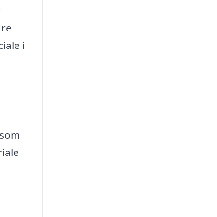
r
dre
iale i
såsom
riale