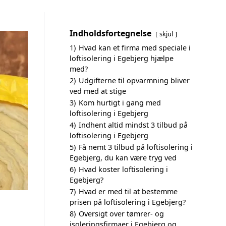
Indholdsfortegnelse
skjul
1)
Hvad kan et firma med speciale i
loftisolering i Egebjerg hjælpe
med?
2)
Udgifterne til opvarmning bliver
ved med at stige
3)
Kom hurtigt i gang med
loftisolering i Egebjerg
4)
Indhent altid mindst 3 tilbud på
loftisolering i Egebjerg
5)
Få nemt 3 tilbud på loftisolering i
Egebjerg, du kan være tryg ved
6)
Hvad koster loftisolering i
Egebjerg?
7)
Hvad er med til at bestemme
prisen på loftisolering i Egebjerg?
8)
Oversigt over tømrer- og
isoleringsfirmaer i Egebjerg og