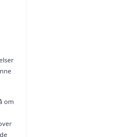
elser
enne
så om
over
lde