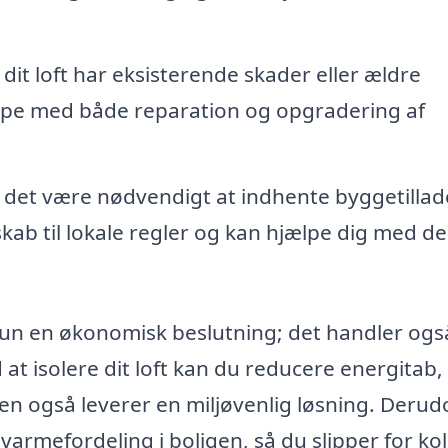
 dit loft har eksisterende skader eller ældre
ælpe med både reparation og opgradering af
n det være nødvendigt at indhente byggetillad
ndskab til lokale regler og kan hjælpe dig med d
e kun en økonomisk beslutning; det handler og
at isolere dit loft kan du reducere energitab,
n også leverer en miljøvenlig løsning. Derud
 varmefordeling i boligen, så du slipper for ko