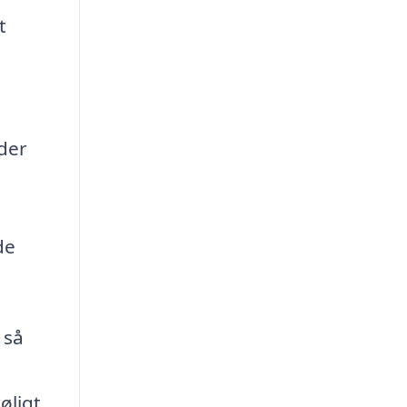
t
 der
de
 så
øligt