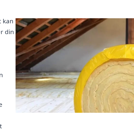
t kan
r din
n
e
t