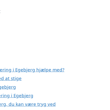
t
olering i Egebjerg hjælpe med?
d at stige
Egebjerg
ering i Egebjerg
jerg, du kan være tryg ved