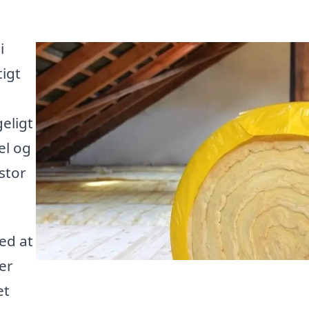
i
tigt
eligt
el og
stor
ed at
er
et