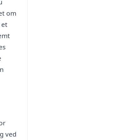
u
set om
 et
nemt
es
e
an
or
ig ved