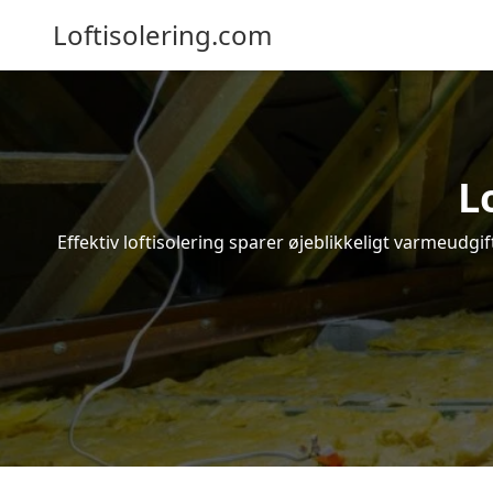
Loftisolering.com
L
Effektiv loftisolering sparer øjeblikkeligt varmeudg