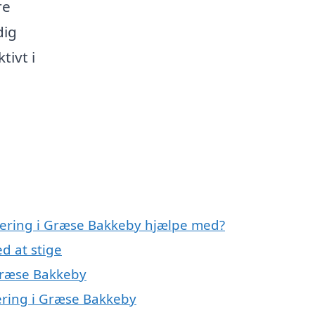
re
dig
tivt i
olering i Græse Bakkeby hjælpe med?
d at stige
 Græse Bakkeby
lering i Græse Bakkeby