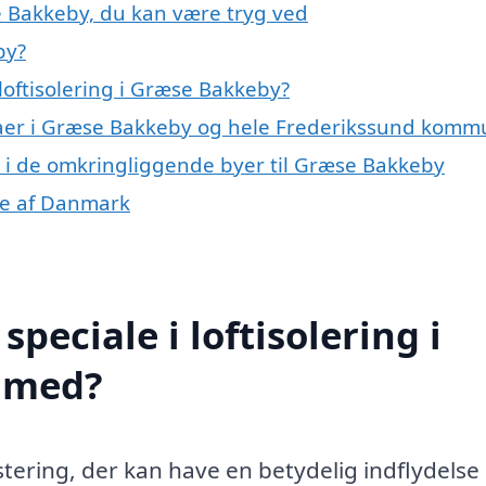
se Bakkeby, du kan være tryg ved
by?
loftisolering i Græse Bakkeby?
rmaer i Græse Bakkeby og hele Frederikssund kom
ing i de omkringliggende byer til Græse Bakkeby
ele af Danmark
peciale i loftisolering i
 med?
stering, der kan have en betydelig indflydelse