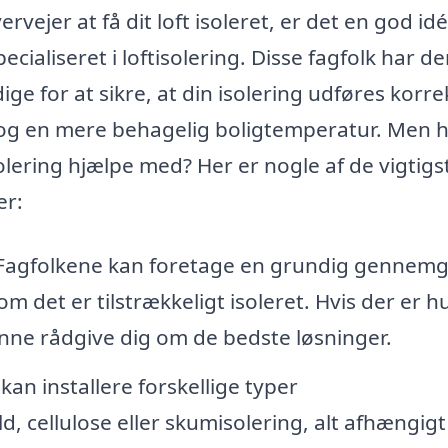
ervejer at få dit loft isoleret, er det en god idé
ecialiseret i loftisolering. Disse fagfolk har d
e for at sikre, at din isolering udføres korre
er og en mere behagelig boligtemperatur. Men 
solering hjælpe med? Her er nogle af de vigtigs
er:
agfolkene kan foretage en grundig gennem
m det er tilstrækkeligt isoleret. Hvis der er hu
 kunne rådgive dig om de bedste løsninger.
kan installere forskellige typer
, cellulose eller skumisolering, alt afhængigt 