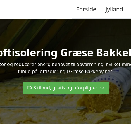
Forside
Jylland
oftisolering Græse Bakke
ifter og reducerer energibehovet til opvarmning, hvilket m
tilbud på loftisolering i Græse Bakkeby her!
Få 3 tilbud, gratis og uforpligtende