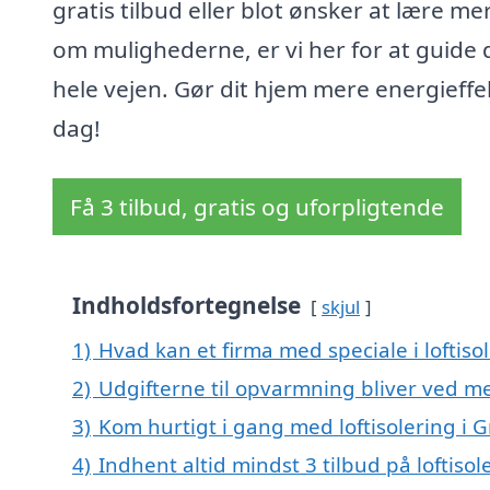
gratis tilbud eller blot ønsker at lære me
om mulighederne, er vi her for at guide 
hele vejen. Gør dit hjem mere energieffek
dag!
Få 3 tilbud, gratis og uforpligtende
Indholdsfortegnelse
skjul
1)
Hvad kan et firma med speciale i loftis
2)
Udgifterne til opvarmning bliver ved me
3)
Kom hurtigt i gang med loftisolering i
4)
Indhent altid mindst 3 tilbud på loftiso