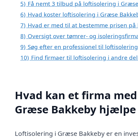
5)
Få nemt 3 tilbud på loftisolering i Græ
6)
Hvad koster loftisolering i Græse Bakke
7)
Hvad er med til at bestemme prisen på 
8)
Oversigt over tømrer- og isoleringsfi
9)
Søg efter en professionel til loftisoler
10)
Find firmaer til loftisolering i andre d
Hvad kan et firma med s
Græse Bakkeby hjælpe
Loftisolering i Græse Bakkeby er en inve