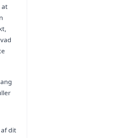
 at
en
kt,
hvad
te
gang
ller
af dit