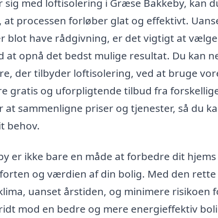
r sig med loftisolering i Græse Bakkeby, kan d
, at processen forløber glat og effektivt. Uan
er blot have rådgivning, er det vigtigt at vælge
 at opnå det bedst mulige resultat. Du kan 
, der tilbyder loftisolering, ved at bruge vor
gratis og uforpligtende tilbud fra forskellig
for at sammenligne priser og tjenester, så du k
it behov.
eby er ikke bare en måde at forbedre dit hjems
forten og værdien af din bolig. Med den rette
klima, uanset årstiden, og minimere risikoen f
ridt mod en bedre og mere energieffektiv bol