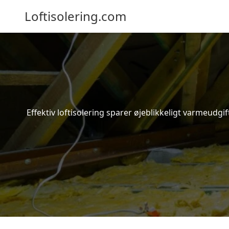
Loftisolering.com
Effektiv loftisolering sparer øjeblikkeligt varmeudg