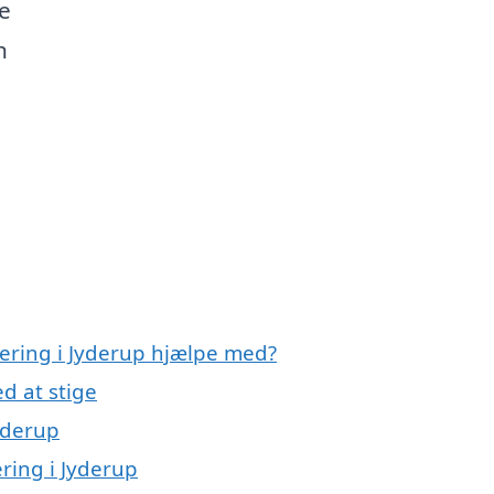
e
n
olering i Jyderup hjælpe med?
d at stige
Jyderup
ering i Jyderup