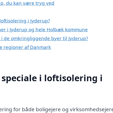
rup, du kan være tryg ved
oftisolering i Jyderup?
maer i Jyderup og hele Holbæk kommune
ng i de omkringliggende byer til Jyderup?
lige regioner af Danmark
peciale i loftisolering i
stering for både boligejere og virksomhedsejer