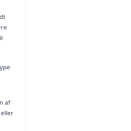
edt
ere
l
type
n af
eller