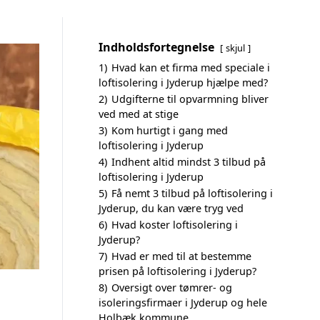
Indholdsfortegnelse
skjul
1)
Hvad kan et firma med speciale i
loftisolering i Jyderup hjælpe med?
2)
Udgifterne til opvarmning bliver
ved med at stige
3)
Kom hurtigt i gang med
loftisolering i Jyderup
4)
Indhent altid mindst 3 tilbud på
loftisolering i Jyderup
5)
Få nemt 3 tilbud på loftisolering i
Jyderup, du kan være tryg ved
6)
Hvad koster loftisolering i
Jyderup?
7)
Hvad er med til at bestemme
prisen på loftisolering i Jyderup?
8)
Oversigt over tømrer- og
isoleringsfirmaer i Jyderup og hele
Holbæk kommune