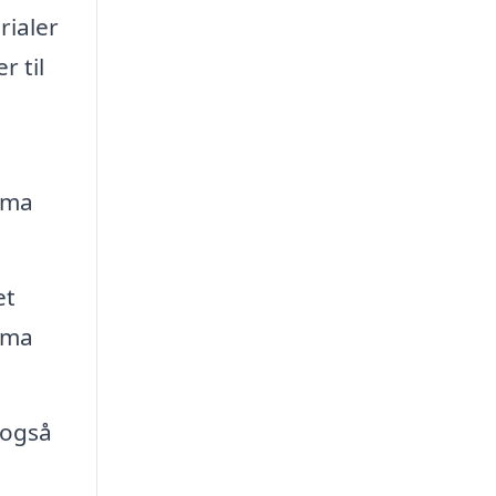
rialer
r til
irma
et
irma
 også