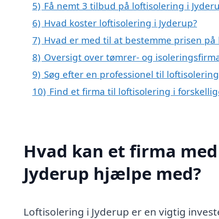
5)
Få nemt 3 tilbud på loftisolering i Jyde
6)
Hvad koster loftisolering i Jyderup?
7)
Hvad er med til at bestemme prisen på l
8)
Oversigt over tømrer- og isoleringsfir
9)
Søg efter en professionel til loftisoleri
10)
Find et firma til loftisolering i forskel
Hvad kan et firma med s
Jyderup hjælpe med?
Loftisolering i Jyderup er en vigtig inve