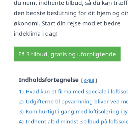
du nemt indhente tilbud, så du kan træff
den bedste beslutning for dit hjem og di
økonomi. Start din rejse mod et bedre
indeklima i dag!
Få 3 tilbud, gratis og uforpligtende
Indholdsfortegnelse
skjul
1)
Hvad kan et firma med speciale i loftis
2)
Udgifterne til opvarmning bliver ved me
3)
Kom hurtigt i gang med loftisolering i 
4)
Indhent altid mindst 3 tilbud på loftisol