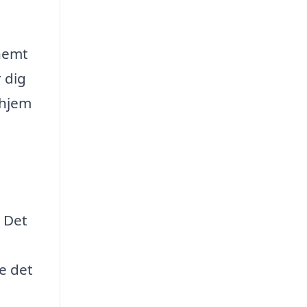
nemt
r dig
 hjem
. Det
de det