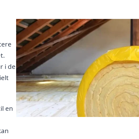
cere
t.
r i de
elt
il en
 kan