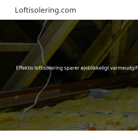
Loftisolering.com
Effektiv loftisolering sparer øjeblikkeligt varmeudg