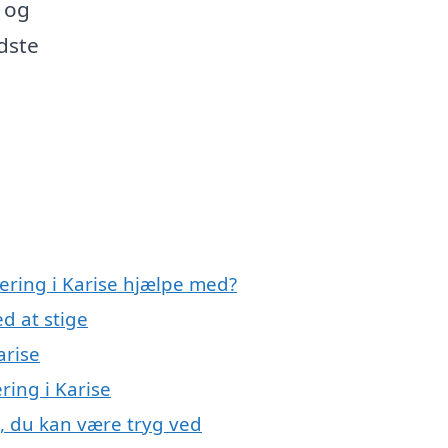
 og
dste
lering i Karise hjælpe med?
d at stige
arise
ering i Karise
se, du kan være tryg ved