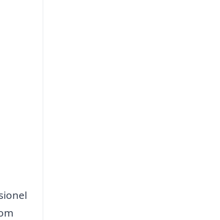
sionel
 om