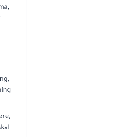
rma,
r
ing,
ning
ere,
skal