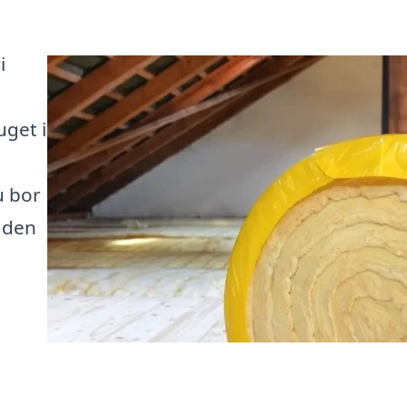
i
uget i
u bor
n den