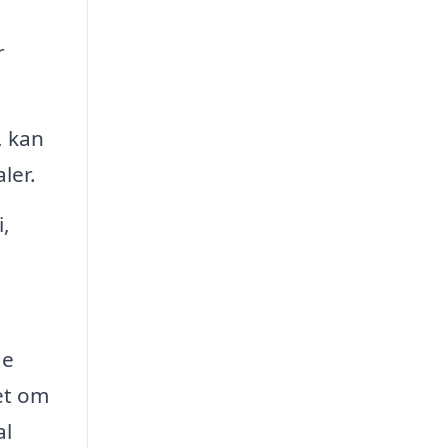
r
, kan
ler.
i,
de
set om
al