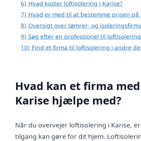
6)
Hvad koster loftisolering i Karise?
7)
Hvad er med til at bestemme prisen på lo
8)
Oversigt over tømrer- og isoleringsfir
9)
Søg efter en professionel til loftisoleri
10)
Find et firma til loftisolering i andre 
Hvad kan et firma med s
Karise hjælpe med?
Når du overvejer loftisolering i Karise, er
tilgang kan gøre for dit hjem. Loftisole