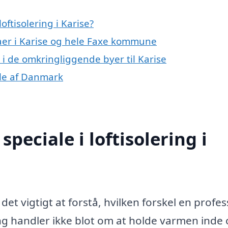
ftisolering i Karise?
maer i Karise og hele Faxe kommune
ng i de omkringliggende byer til Karise
dele af Danmark
peciale i loftisolering i
 det vigtigt at forstå, hvilken forskel en profes
ring handler ikke blot om at holde varmen inde