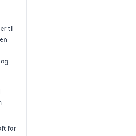
r til
 en
 og
d
n
ft for