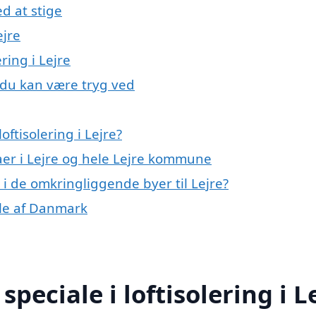
d at stige
ejre
ring i Lejre
, du kan være tryg ved
ftisolering i Lejre?
aer i Lejre og hele Lejre kommune
ng i de omkringliggende byer til Lejre?
dele af Danmark
peciale i loftisolering i L