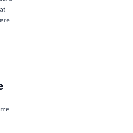
at
være
e
ørre