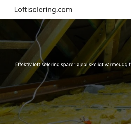
Loftisolering.com
Effektiv loftisolering sparer øjeblikkeligt varmeudg