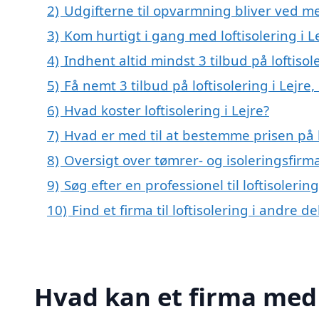
2)
Udgifterne til opvarmning bliver ved me
3)
Kom hurtigt i gang med loftisolering i L
4)
Indhent altid mindst 3 tilbud på loftisole
5)
Få nemt 3 tilbud på loftisolering i Lejre
6)
Hvad koster loftisolering i Lejre?
7)
Hvad er med til at bestemme prisen på lo
8)
Oversigt over tømrer- og isoleringsfirm
9)
Søg efter en professionel til loftisoleri
10)
Find et firma til loftisolering i andre 
Hvad kan et firma med s