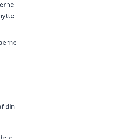
terne
nytte
maerne
f din
ndere