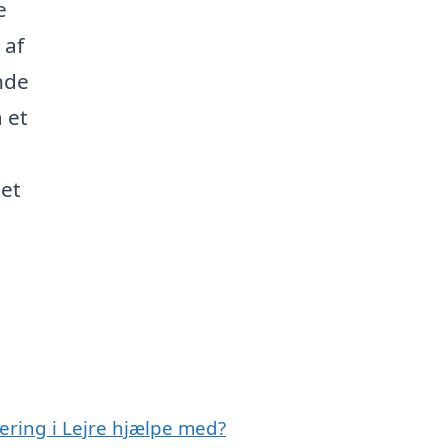
e
 af
nde
 et
det
lering i Lejre hjælpe med?