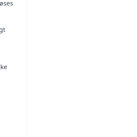
løses
gt
kke