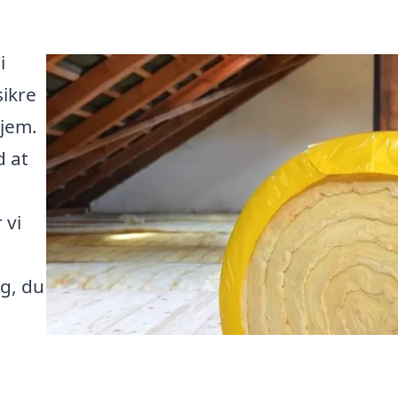
i
sikre
hjem.
d at
 vi
ng, du