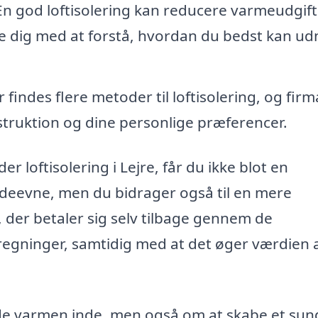
n god loftisolering kan reducere varmeudgif
e dig med at forstå, hvordan du bedst kan ud
 findes flere metoder til loftisolering, og fir
onstruktion og dine personlige præferencer.
er loftisolering i Lejre, får du ikke blot en
ydeevne, men du bidrager også til en mere
g, der betaler sig selv tilbage gennem de
regninger, samtidig med at det øger værdien a
lde varmen inde, men også om at skabe et su