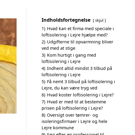
Indholdsfortegnelse
skjul
1)
Hvad kan et firma med speciale i
loftisolering i Lejre hjælpe med?
2)
Udgifterne til opvarmning bliver
ved med at stige
3)
Kom hurtigt i gang med
loftisolering i Lejre
4)
Indhent altid mindst 3 tilbud på
loftisolering i Lejre
5)
Få nemt 3 tilbud på loftisolering i
Lejre, du kan være tryg ved
6)
Hvad koster loftisolering i Lejre?
7)
Hvad er med til at bestemme
prisen på loftisolering i Lejre?
8)
Oversigt over tømrer- og
isoleringsfirmaer i Lejre og hele
Lejre kommune
9)
Søg efter en professionel til