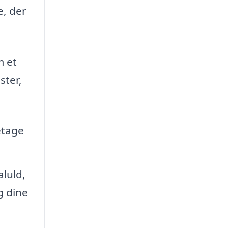
e, der
m et
ster,
retage
luld,
g dine