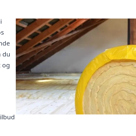
i
os
inde
å du
t og
tilbud