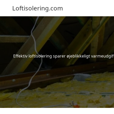
Loftisolering.com
Effektiv loftisolering sparer øjeblikkeligt varmeudg