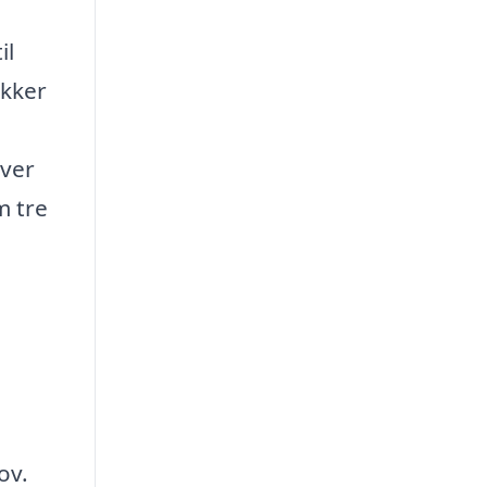
il
ikker
iver
m tre
ov.