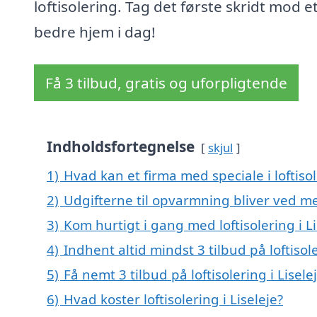
loftisolering. Tag det første skridt mod e
bedre hjem i dag!
Få 3 tilbud, gratis og uforpligtende
Indholdsfortegnelse
skjul
1)
Hvad kan et firma med speciale i loftiso
2)
Udgifterne til opvarmning bliver ved me
3)
Kom hurtigt i gang med loftisolering i Li
4)
Indhent altid mindst 3 tilbud på loftisole
5)
Få nemt 3 tilbud på loftisolering i Lisel
6)
Hvad koster loftisolering i Liseleje?