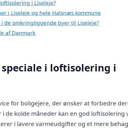
ftisolering i Liseleje?
maer i Liseleje og hele Halsnæs kommune
g i de omkringliggende byer til Liseleje?
dele af Danmark
peciale i loftisolering i
ervice for boligejere, der ønsker at forbedre de
r i de kolde måneder kan en god loftisolering
lterer i lavere varmeudgifter og et mere behag