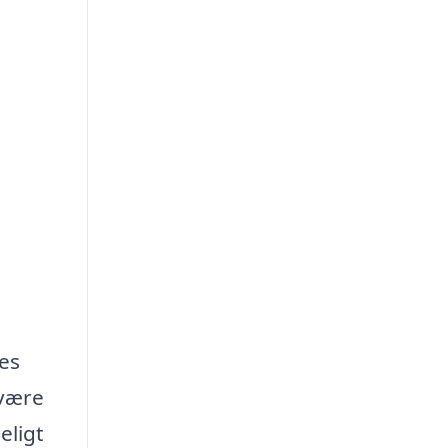
res
 være
eligt