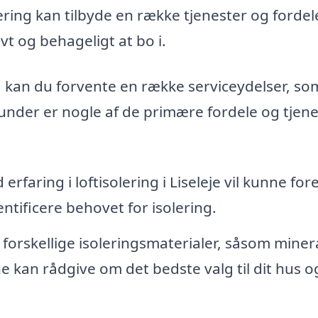
olering kan tilbyde en række tjenester og fordel
vt og behageligt at bo i.
g, kan du forvente en række serviceydelser, so
under er nogle af de primære fordele og tjene
erfaring i loftisolering i Liseleje vil kunne fo
entificere behovet for isolering.
orskellige isoleringsmaterialer, såsom minera
e kan rådgive om det bedste valg til dit hus o