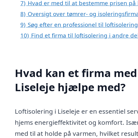
7)
Hvad er med til at bestemme prisen på lo
8)
Oversigt over tømrer- og isoleringsfir
9)
Søg efter en professionel til loftisolerin
10)
Find et firma til loftisolering i andre 
Hvad kan et firma med s
Liseleje hjælpe med?
Loftisolering i Liseleje er en essentiel s
hjems energieffektivitet og komfort. Isæ
med til at holde på varmen, hvilket resu