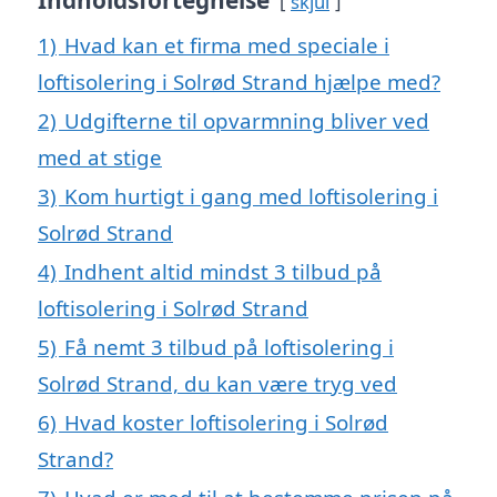
Indholdsfortegnelse
skjul
1)
Hvad kan et firma med speciale i
loftisolering i Solrød Strand hjælpe med?
2)
Udgifterne til opvarmning bliver ved
med at stige
3)
Kom hurtigt i gang med loftisolering i
Solrød Strand
4)
Indhent altid mindst 3 tilbud på
loftisolering i Solrød Strand
5)
Få nemt 3 tilbud på loftisolering i
Solrød Strand, du kan være tryg ved
6)
Hvad koster loftisolering i Solrød
Strand?